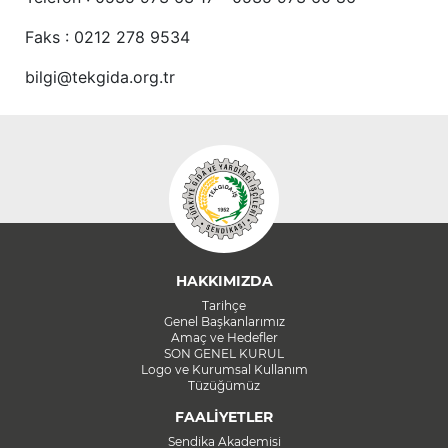
Faks : 0212 278 9534
bilgi@tekgida.org.tr
HAKKIMIZDA
Tarihçe
Genel Başkanlarımız
Amaç ve Hedefler
SON GENEL KURUL
Logo ve Kurumsal Kullanım
Tüzüğümüz
FAALİYETLER
Sendika Akademisi