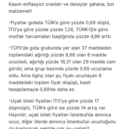
Kasım enflasyon oranları ve detaylar şahane, bol
malzemeli!
-Fiyatlar gıdada TÜİK’e göre yüzde 0,69 düştü,
İTO’ya göre yüzde yüzde 1,28, TÜRK-İŞ’e göre
mutfak harcamaları başlığında yüzde 4,98 arttı.
-TÜFE’de gıda grubunda yer alan 37 maddeden
toplamdaki ağırlığı yüzde 8,66 olan 8 madde
ucuzladı, ağırlığı yüzde 16,31 olan 29 madde zam
gördü; ama grup bazında yüzde 0,69 ucuzlama
oldu. Ama ilginç olan şu; fiyatı ucuzlayan 8
maddedeki toplam fiyat düşüşü, basit
hesaplamayla 0,69’da daha az.
-Uçak bileti fiyatları İTO’ya göre yüzde 17
düşmüştü, TÜİK’e göre ise yüzde 14 artış var.
Hayırdır; uçak bileti fiyatları İstanbul’da alınınca
ucuz, diğer illerde alınınca İstanbul’un ucuzluğunu
da bastıracak şekilde çok mu pahalı?