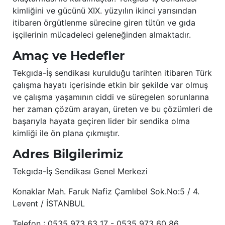
kimliğini ve gücünü XIX. yüzyılın ikinci yarısından
itibaren örgütlenme sürecine giren tütün ve gıda
işçilerinin mücadeleci geleneğinden almaktadır.
Amaç ve Hedefler
Tekgıda-İş sendikası kurulduğu tarihten itibaren Türk
çalışma hayatı içerisinde etkin bir şekilde var olmuş
ve çalışma yaşamının ciddi ve süregelen sorunlarına
her zaman çözüm arayan, üreten ve bu çözümleri de
başarıyla hayata geçiren lider bir sendika olma
kimliği ile ön plana çıkmıştır.
Adres Bilgilerimiz
Tekgıda-İş Sendikası Genel Merkezi
Konaklar Mah. Faruk Nafiz Çamlıbel Sok.No:5 / 4.
Levent / İSTANBUL
Telefon : 0535 973 63 17 - 0535 973 60 86