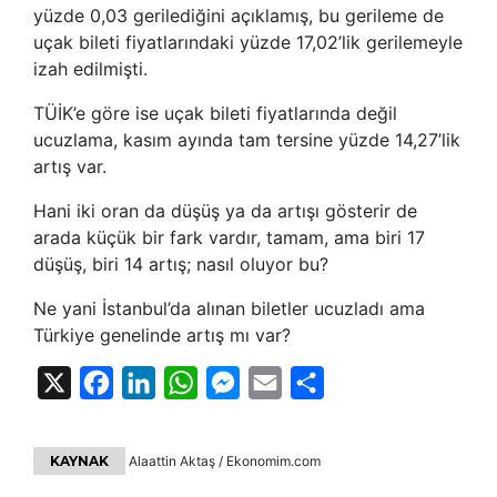
yüzde 0,03 gerilediğini açıklamış, bu gerileme de
uçak bileti fiyatlarındaki yüzde 17,02’lik gerilemeyle
izah edilmişti.
TÜİK’e göre ise uçak bileti fiyatlarında değil
ucuzlama, kasım ayında tam tersine yüzde 14,27’lik
artış var.
Hani iki oran da düşüş ya da artışı gösterir de
arada küçük bir fark vardır, tamam, ama biri 17
düşüş, biri 14 artış; nasıl oluyor bu?
Ne yani İstanbul’da alınan biletler ucuzladı ama
Türkiye genelinde artış mı var?
X
Facebook
LinkedIn
WhatsApp
Messenger
Email
Share
KAYNAK
Alaattin Aktaş / Ekonomim.com