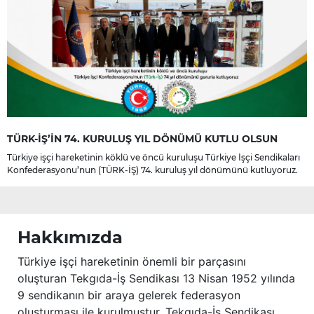
TÜRK-İŞ’İN 74. KURULUŞ YIL DÖNÜMÜ KUTLU OLSUN
Türkiye işçi hareketinin köklü ve öncü kuruluşu Türkiye İşçi Sendikaları
Konfederasyonu’nun (TÜRK-İŞ) 74. kuruluş yıl dönümünü kutluyoruz.
Hakkımızda
Türkiye işçi hareketinin önemli bir parçasını
oluşturan Tekgıda-İş Sendikası 13 Nisan 1952 yılında
9 sendikanın bir araya gelerek federasyon
oluşturması ile kurulmuştur. Tekgıda-İş Sendikası