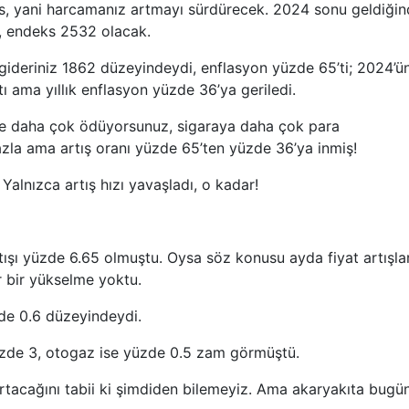
s, yani harcamanız artmayı sürdürecek. 2024 sonu geldiği
e, endeks 2532 olacak.
 gideriniz 1862 düzeyindeydi, enflasyon yüzde 65’ti; 2024’ü
tı ama yıllık enflasyon yüzde 36’ya geriledi.
ne daha çok ödüyorsunuz, sigaraya daha çok para
zla ama artış oranı yüzde 65’ten yüzde 36’ya inmiş!
nızca artış hızı yavaşladı, o kadar!
rtışı yüzde 6.65 olmuştu. Oysa söz konusu ayda fiyat artışlar
 bir yükselme yoktu.
zde 0.6 düzeyindeydi.
zde 3, otogaz ise yüzde 0.5 zam görmüştü.
artacağını tabii ki şimdiden bilemeyiz. Ama akaryakıta bugü