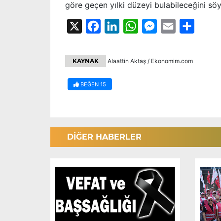
göre geçen yılki düzeyi bulabileceğini sö
X
Facebook
LinkedIn
WhatsApp
Messenger
Email
Share
KAYNAK
Alaattin Aktaş / Ekonomim.com
BEĞEN
15
DİĞER HABERLER