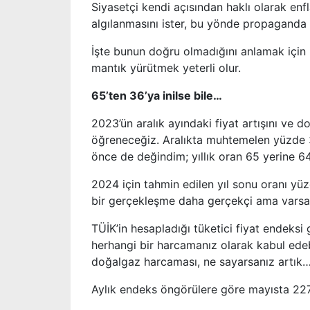
Siyasetçi kendi açısından haklı olarak enf
algılanmasını ister, bu yönde propaganda 
İşte bunun doğru olmadığını anlamak için 
mantık yürütmek yeterli olur.
65’ten 36’ya inilse bile…
2023’ün aralık ayındaki fiyat artışını ve 
öğreneceğiz. Aralıkta muhtemelen yüzde 3
önce de değindim; yıllık oran 65 yerine 64
2024 için tahmin edilen yıl sonu oranı yü
bir gerçekleşme daha gerçekçi ama varsay
TÜİK’in hesapladığı tüketici fiyat endeks
herhangi bir harcamanız olarak kabul edebil
doğalgaz harcaması, ne sayarsanız artık
Aylık endeks öngörülere göre mayısta 227