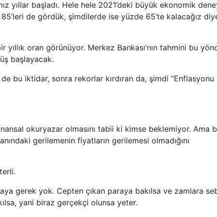
ız yıllar başladı. Hele hele 2021’deki büyük ekonomik dene
e 85’leri de gördük, şimdilerde ise yüzde 65’te kalacağız diy
r yıllık oran görünüyor. Merkez Bankası’nın tahmini bu yön
şüş başlayacak.
de bu iktidar, sonra rekorlar kırdıran da, şimdi “Enflasyonu
inansal okuryazar olmasını tabii ki kimse beklemiyor. Ama 
anındaki gerilemenin fiyatların gerilemesi olmadığını
erli.
aya gerek yok. Cepten çıkan paraya bakılsa ve zamlara se
ılsa, yani biraz gerçekçi olunsa yeter.