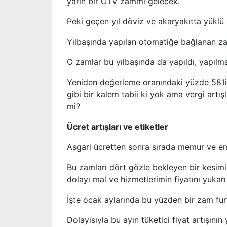
yarın bir ÖTV zammı gelecek.
Peki geçen yıl döviz ve akaryakıtta yüklü
Yılbaşında yapılan otomatiğe bağlanan z
O zamlar bu yılbaşında da yapıldı, yapılm
Yeniden değerleme oranındaki yüzde 58’lik a
gibi bir kalem tabii ki yok ama vergi artış
mi?
Ücret artışları ve etiketler
Asgari ücretten sonra sırada memur ve eme
Bu zamları dört gözle bekleyen bir kesimin
dolayı mal ve hizmetlerimin fiyatını yukar
İşte ocak aylarında bu yüzden bir zam fur
Dolayısıyla bu ayın tüketici fiyat artışını