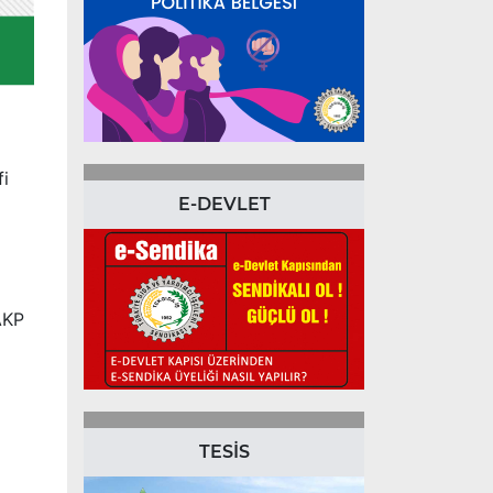
fi
E-DEVLET
AKP
TESİS