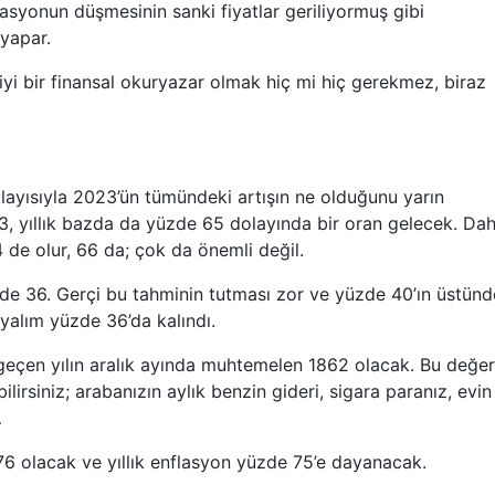
lasyonun düşmesinin sanki fiyatlar geriliyormuş gibi
yapar.
iyi bir finansal okuryazar olmak hiç mi hiç gerekmez, biraz
dolayısıyla 2023’ün tümündeki artışın ne olduğunu yarın
, yıllık bazda da yüzde 65 dolayında bir oran gelecek. Da
 de olur, 66 da; çok da önemli değil.
zde 36. Gerçi bu tahminin tutması zor ve yüzde 40’ın üstünd
alım yüzde 36’da kalındı.
i geçen yılın aralık ayında muhtemelen 1862 olacak. Bu değer
irsiniz; arabanızın aylık benzin gideri, sigara paranız, evin
…
6 olacak ve yıllık enflasyon yüzde 75’e dayanacak.