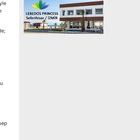
yle
e
de;
bu
bep