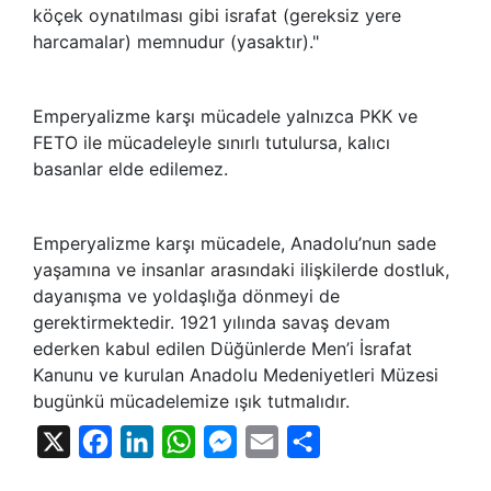
köçek oynatılması gibi israfat (gereksiz yere
harcamalar) memnudur (yasaktır)."
Emperyalizme karşı mücadele yalnızca PKK ve
FETO ile mücadeleyle sınırlı tutulursa, kalıcı
basanlar elde edilemez.
Emperyalizme karşı mücadele, Anadolu’nun sade
yaşamına ve insanlar arasındaki ilişkilerde dostluk,
dayanışma ve yoldaşlığa dönmeyi de
gerektirmektedir. 1921 yılında savaş devam
ederken kabul edilen Düğünlerde Men’i İsrafat
Kanunu ve kurulan Anadolu Medeniyetleri Müzesi
bugünkü mücadelemize ışık tutmalıdır.
X
Facebook
LinkedIn
WhatsApp
Messenger
Email
Share