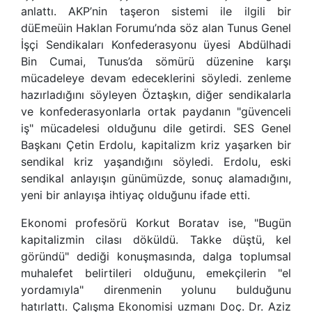
anlattı. AKP’nin taşeron sistemi ile ilgili bir
düEmeüin Haklan Forumu’nda söz alan Tunus Genel
İşçi Sendikaları Konfederasyonu üyesi Abdülhadi
Bin Cumai, Tunus’da sömürü düzenine karşı
mücadeleye devam edeceklerini söyledi. zenleme
hazırladığını söyleyen Öztaşkın, diğer sendikalarla
ve konfederasyonlarla ortak paydanın "güvenceli
iş" mücadelesi olduğunu dile getirdi. SES Genel
Başkanı Çetin Erdolu, kapitalizm kriz yaşarken bir
sendikal kriz yaşandığını söyledi. Erdolu, eski
sendikal anlayışın günümüzde, sonuç alamadığını,
yeni bir anlayışa ihtiyaç olduğunu ifade etti.
Ekonomi profesörü Korkut Boratav ise, "Bugün
kapitalizmin cilası döküldü. Takke düştü, kel
göründü" dediği konuşmasında, dalga toplumsal
muhalefet belirtileri olduğunu, emekçilerin "el
yordamıyla" direnmenin yolunu bulduğunu
hatırlattı. Çalışma Ekonomisi uzmanı Doç. Dr. Aziz