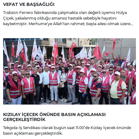
VEFAT VE BAŞSAĞLIĞI
Trabzon Ferrero fabrikasında çalışmakta olan değerli üyemiz Hülya
Çiçek, yakalanmış olduğu amansız hastalık sebebiyle hayatını
kaybetmiştir. Merhume’ye Allah’tan rahmet; başta ailesi olmak üzere
yakınlarına, sevenlerine ve çalışma arkadaşlarına başsağlığı ve sabır
dileriz.
KIZILAY İÇECEK ÖNÜNDE BASIN AÇIKLAMASI
GERÇEKLEŞTİRDİK
Tekgıda-İş Sendikası olarak bugün saat 11.00’de Kızılay İçecek önünde
basın açıklaması gerçekleştirdik.