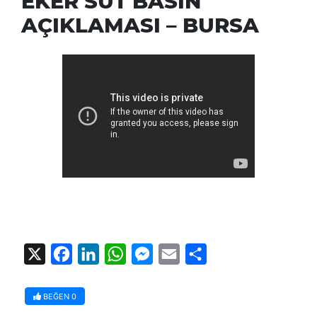
EKER SÜT BASIN
AÇIKLAMASI – BURSA
X
Facebook
LinkedIn
WhatsApp
Messenger
Email
Share
BEĞEN
0