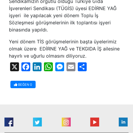
Sendikamızın örgütlü olduğu Türkiye Gıda
İşverenleri Sendikası (TÜGİS) üyesi EDİRNE YAĞ
işyeri ile yapılacak yeni dönem Toplu İş
Sözleşmesi görüşmelerinin ilk toplantısı işyeri
binasında yapıldı.
Yeni dönem TİS görüşmelerinin başta üyelerimiz
olmak üzere EDİRNE YAĞ ve TEKGIDA İŞ ailesine
hayırlı ve uğurlu olmasını diliyoruz.
X
Facebook
LinkedIn
WhatsApp
Messenger
Email
Share
BEĞEN
0