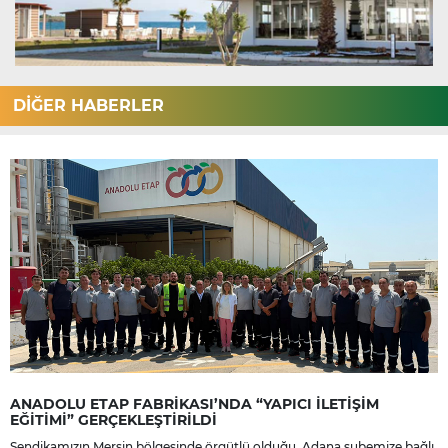
DİĞER HABERLER
ANADOLU ETAP FABRİKASI’NDA “YAPICI İLETİŞİM
EĞİTİMİ” GERÇEKLEŞTİRİLDİ
Sendikamızın Mersin bölgesinde örgütlü olduğu, Adana şubemize bağlı