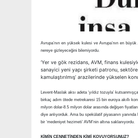
Avrupa’nın en yüksek kulesi ve Avrupa’nın en büyük 
nereye gizleyeceğini bilemiyordu.
‘Yer ve gök rezidans, AVM, finans kulesiyl
sanayici yeni yapı şirketi patronu, sektörel
kamulaştırılmış’ arazilerinde yükselen kon
Levent-Maslak aksı adeta ‘yıldız tozuyla’ kutsanmışças
birkaç adım ötede metrekaresi 15 bin euroya akıllı konut-
milyon dolar-8.5 milyon dolar arasında değişen fiyatla
diye anlıyorduk. Ama bu spekülatif piyasanın yanında b
bir ‘medeniyet hezimeti’ AVM’nin altına saklanıyordu.
KİMİN CENNETİNDEN KİMİ KOVUYORSUNUZ?