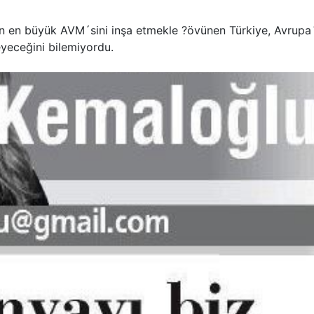
n en büyük AVM´sini inşa etmekle ?övünen Türkiye, Avrupa
eyeceğini bilemiyordu.