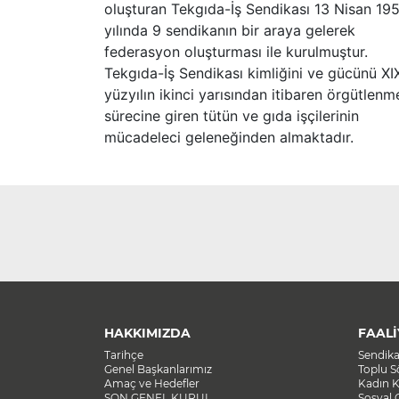
oluşturan Tekgıda-İş Sendikası 13 Nisan 19
yılında 9 sendikanın bir araya gelerek
federasyon oluşturması ile kurulmuştur.
Tekgıda-İş Sendikası kimliğini ve gücünü XI
yüzyılın ikinci yarısından itibaren örgütlenm
sürecine giren tütün ve gıda işçilerinin
mücadeleci geleneğinden almaktadır.
HAKKIMIZDA
FAALİ
Tarihçe
Sendik
Genel Başkanlarımız
Toplu 
Amaç ve Hedefler
Kadın K
SON GENEL KURUL
Sosyal 