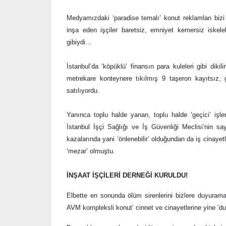
Medyamızdaki ‘paradise temalı’ konut reklamları bizi ‘
inşa eden işçiler baretsiz, emniyet kemersiz iskelel
gibiydi…
İstanbul’da ‘köpüklü’ finansın para kuleleri gibi di
metrekare konteynere tıkılmış 9 taşeron kayıtsız,
satılıyordu.
Yanınca toplu halde yanan, toplu halde ‘geçici’ işle
İstanbul İşçi Sağlığı ve İş Güvenliği Meclisi’nin say
kazalarında yani ‘önlenebilir’ olduğundan da iş cinayet
‘mezar’ olmuştu.
İNŞAAT İŞÇİLERİ DERNEĞİ KURULDU!
Elbette en sonunda ölüm sirenlerini bizlere duyuramay
AVM kompleksli konut’ cinnet ve cinayetlerine yine ‘du