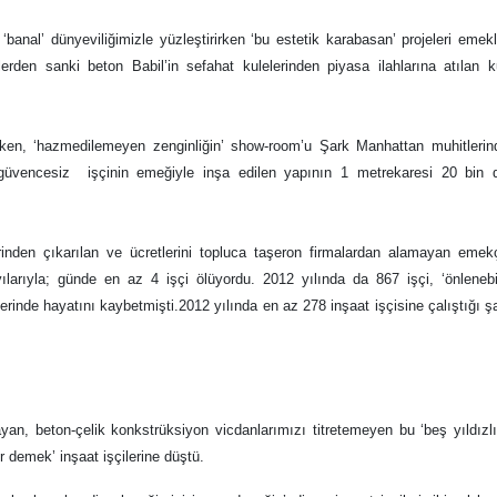
banal’ dünyeviliğimizle yüzleştirirken ‘bu estetik karabasan’ projeleri emekl
erden sanki beton Babil’in sefahat kulelerinden piyasa ilahlarına atılan 
kilirken, ‘hazmedilemeyen zenginliğin’ show-room’u Şark Manhattan muhitleri
 güvencesiz işçinin emeğiyle inşa edilen yapının 1 metrekaresi 20 bin d
rinden çıkarılan ve ücretlerini topluca taşeron firmalardan alamayan emekç
ılarıyla; günde en az 4 işçi ölüyordu. 2012 yılında da 867 işçi, ‘önlenebil
lerinde hayatını kaybetmişti.2012 yılında en az 278 inşaat işçisine çalıştığı ş
an, beton-çelik konkstrüksiyon vicdanlarımızı titretemeyen bu ‘beş yıldızlı
r demek’ inşaat işçilerine düştü.