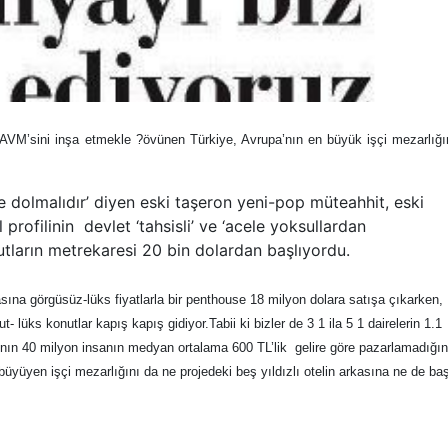
AVM’sini inşa etmekle ?övünen Türkiye, Avrupa’nın en büyük işçi mezarlığı
e dolmalıdır’ diyen eski taşeron yeni-pop müteahhit, eski
 profilinin devlet ‘tahsisli’ ve ‘acele yoksullardan
utların metrekaresi 20 bin dolardan başlıyordu.
ına görgüsüz-lüks fiyatlarla bir penthouse 18 milyon dolara satışa çıkarken,
 lüks konutlar kapış kapış gidiyor.Tabii ki bizler de 3 1 ila 5 1 dairelerin 1.1
rının 40 milyon insanın medyan ortalama 600 TL’lik gelire göre pazarlamadığın
üyüyen işçi mezarlığını da ne projedeki beş yıldızlı otelin arkasına ne de ba