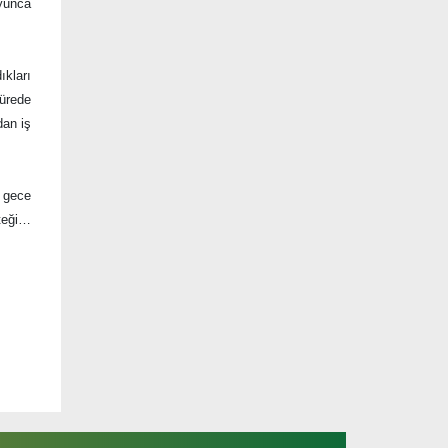
oyunca
ıkları
sürede
dan iş
 gece
steği…