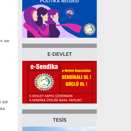
nı ise
E-DEVLET
ı şıp
şka
TESİS