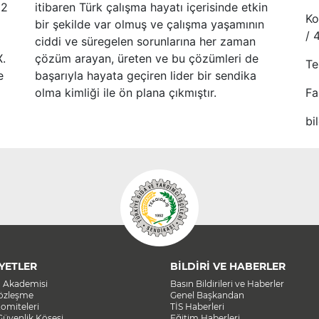
52
itibaren Türk çalışma hayatı içerisinde etkin
Ko
bir şekilde var olmuş ve çalışma yaşamının
/ 
ciddi ve süregelen sorunlarına her zaman
X.
çözüm arayan, üreten ve bu çözümleri de
Te
e
başarıyla hayata geçiren lider bir sendika
olma kimliği ile ön plana çıkmıştır.
Fa
bi
YETLER
BİLDİRİ VE HABERLER
a Akademisi
Basın Bildirileri ve Haberler
Sözleşme
Genel Başkandan
omiteleri
TİS Haberleri
Güvenlik Köşesi
Eğitim Haberleri