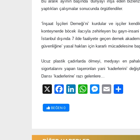
Bu aralık ayının başında ‘dünyayı inşa eden bizleriz
yaptıkları çalışmalar sonucunda örgütlendiler.
‘İnşaat İşçileri Derneği’ni’ kurdular ve işçiler kendi
konteynerde böcek ilacıyla zehirleyen bu gayrı-insani
İstanbul dışında 7 ilde faaliyete geçen dernek akademi
güvenliğine’ yasal hakları için kararlı mücadelesine baş
Ucuz plastik çadırlarda ölmeyi, medyayı en pahalı 
sigortalarını yapan taşeronları yani ‘kaderlerini’ deği
Darısı ‘kaderlerine’ razı gelenlere…
X
Facebook
LinkedIn
WhatsApp
Messenger
Email
Share
BEĞEN
0