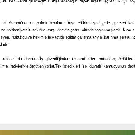
, bu kez kendi geleceğimizi inşa edeceğiz’ diyen inşaat işçileri, iki yıl b
lerini Avrupa’nın en pahalı binalarını inşa ettikleri şantiyede geceleri kald
 ve hakkaniyetsiz sektöre karşı dernek çatısı altında toplanmışlardı. Kısa 
syen, hukukçu ve hekimlerle yaptığı eğitim çalışmalarıyla ‘barınma şartların
ladı.
reklamlarla donatıp iş güvenliğinden tasarruf eden patronları, öldükleri
ştirme iradeleriyle örgütleniyorlar.Tek istedikleri ise ‘duyarlı’ kamuoyunun de