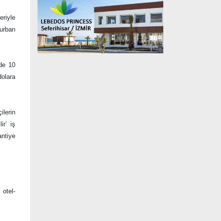
eriyle
kurban
nde 10
olara
ilerin
ir’ iş
antiye
 otel-