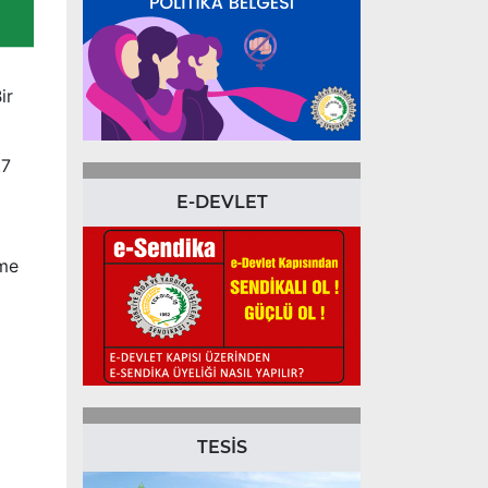
ir
.7
E-DEVLET
üme
TESİS