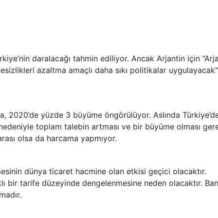
kiye’nin daralacağı tahmin ediliyor. Ancak Arjantin için ”Arj
sizlikleri azaltma amaçlı daha sıkı politikalar uygulayacak"
ra, 2020’de yüzde 3 büyüme öngörülüyor. Aslında Türkiye’d
nedeniyle toplam talebin artması ve bir büyüme olması gere
 parası olsa da harcama yapmıyor.
esinin dünya ticaret hacmine olan etkisi geçici olacaktır.
 farklı bir tarife düzeyinde dengelenmesine neden olacaktır. Ba
madır.