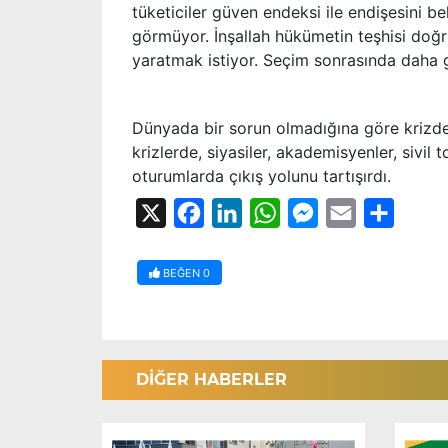
tüketiciler güven endeksi ile endişesini be
görmüyor. İnşallah hükümetin teşhisi doğr
yaratmak istiyor. Seçim sonrasında daha gü
Dünyada bir sorun olmadığına göre krizde
krizlerde, siyasiler, akademisyenler, sivil 
oturumlarda çıkış yolunu tartışırdı.
X
Facebook
LinkedIn
WhatsApp
Messenger
Email
Share
BEĞEN
0
DİĞER HABERLER