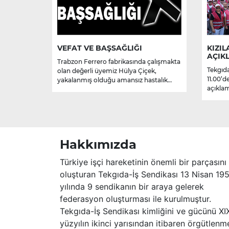
VEFAT VE BAŞSAĞLIĞI
KIZIL
AÇIK
Trabzon Ferrero fabrikasında çalışmakta
Tekgıda
olan değerli üyemiz Hülya Çiçek,
11.00’d
yakalanmış olduğu amansız hastalık
açıklam
sebebiyle hayatını kaybetmiştir.
Merhume’ye Allah’tan rahmet; başta
ailesi olmak üzere yakınlarına,
sevenlerine ve çalışma arkadaşlarına
başsağlığı ve sabır dileriz.
Hakkımızda
Türkiye işçi hareketinin önemli bir parçasını
oluşturan Tekgıda-İş Sendikası 13 Nisan 19
yılında 9 sendikanın bir araya gelerek
federasyon oluşturması ile kurulmuştur.
Tekgıda-İş Sendikası kimliğini ve gücünü XI
yüzyılın ikinci yarısından itibaren örgütlenm