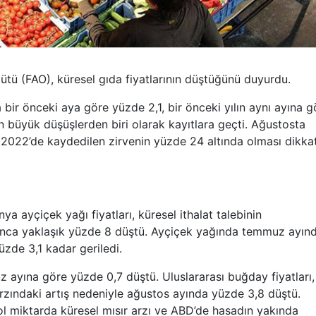
ütü (FAO), küresel gıda fiyatlarının düştüğünü duyurdu.
bir önceki aya göre yüzde 2,1, bir önceki yılın aynı ayına g
 büyük düşüşlerden biri olarak kayıtlara geçti. Ağustosta
2022’de kaydedilen zirvenin yüzde 24 altında olması dikka
a ayçiçek yağı fiyatları, küresel ithalat talebinin
unca yaklaşık yüzde 8 düştü. Ayçiçek yağında temmuz ayın
üzde 3,1 kadar geriledi.
 ayına göre yüzde 0,7 düştü. Uluslararası buğday fiyatları,
rzındaki artış nedeniyle ağustos ayında yüzde 3,8 düştü.
bol miktarda küresel mısır arzı ve ABD’de hasadın yakında