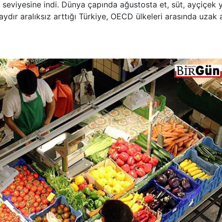
ük seviyesine indi. Dünya çapında ağustosta et, süt, ayçiçek y
36 aydır aralıksız arttığı Türkiye, OECD ülkeleri arasında uzak 