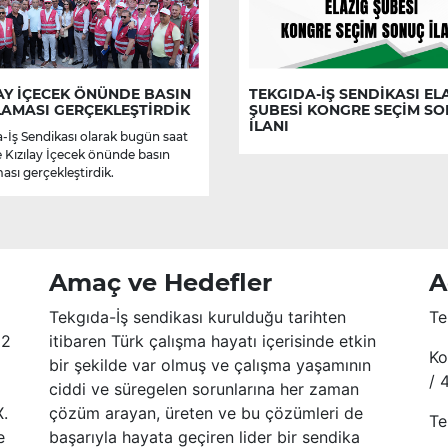
AY İÇECEK ÖNÜNDE BASIN
TEKGIDA-İŞ SENDİKASI EL
LAMASI GERÇEKLEŞTİRDİK
ŞUBESİ KONGRE SEÇİM S
İLANI
-İş Sendikası olarak bugün saat
e Kızılay İçecek önünde basın
ası gerçekleştirdik.
Amaç ve Hedefler
A
Tekgıda-İş sendikası kurulduğu tarihten
Te
52
itibaren Türk çalışma hayatı içerisinde etkin
Ko
bir şekilde var olmuş ve çalışma yaşamının
/ 
ciddi ve süregelen sorunlarına her zaman
X.
çözüm arayan, üreten ve bu çözümleri de
Te
e
başarıyla hayata geçiren lider bir sendika