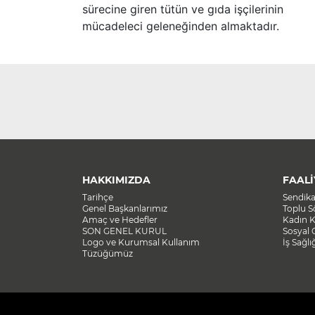
sürecine giren tütün ve gıda işçilerinin
mücadeleci geleneğinden almaktadır.
HAKKIMIZDA
FAALİ
Tarihçe
Sendik
Genel Başkanlarımız
Toplu 
Amaç ve Hedefler
Kadın K
SON GENEL KURUL
Sosyal 
Logo ve Kurumsal Kullanım
İş Sağlı
Tüzüğümüz