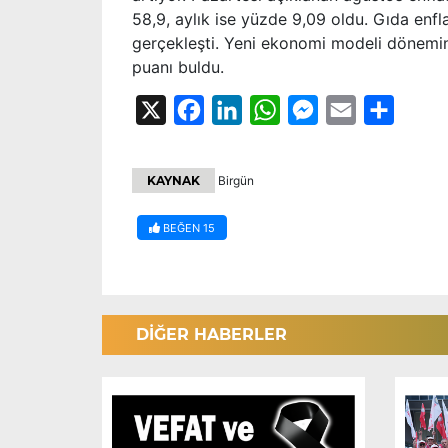
58,9, aylık ise yüzde 9,09 oldu. Gıda enfl
gerçekleşti. Yeni ekonomi modeli dönemind
puanı buldu.
X
Facebook
LinkedIn
WhatsApp
Messenger
Email
Share
KAYNAK
Birgün
BEĞEN
15
DİĞER HABERLER