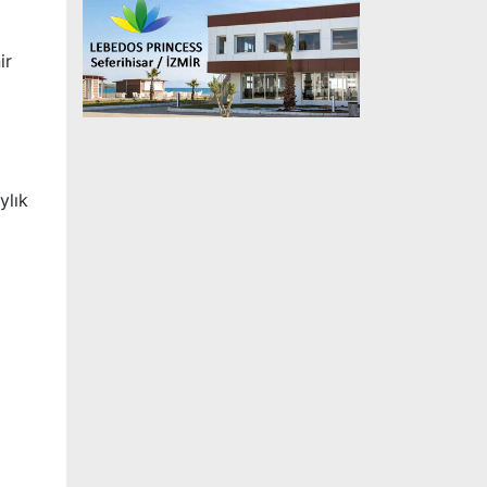
ir
ylık