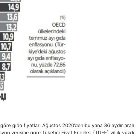
e göre gıda fiyatları Ağustos 2020’den bu yana 36 aydır aral
syon verisine göre Tüketici Fiyat Endeksi (TÜFE) yıllık yüzd