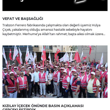
VEFAT VE BAŞSAĞLIĞI
Trabzon Ferrero fabrikasında çalışmakta olan değerli üyemiz Hülya
Çiçek, yakalanmış olduğu amansız hastalık sebebiyle hayatını
kaybetmiştir. Merhume’ye Allah’tan rahmet; başta ailesi olmak üzere
yakınlarına, sevenlerine ve çalışma arkadaşlarına başsağlığı ve sabır
dileriz.
KIZILAY İÇECEK ÖNÜNDE BASIN AÇIKLAMASI
GERÇEKLEŞTİRDİK