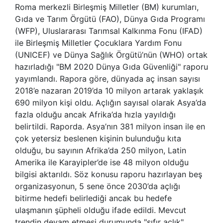
Roma merkezli Birleşmiş Milletler (BM) kurumları,
Gıda ve Tarım Örgütü (FAO), Dünya Gıda Programı
(WFP), Uluslararası Tarımsal Kalkınma Fonu (IFAD)
ile Birleşmiş Milletler Çocuklara Yardım Fonu
(UNICEF) ve Dünya Sağlık Örgütü’nün (WHO) ortak
hazırladığı "BM 2020 Dünya Gıda Güvenliği" raporu
yayımlandı. Rapora göre, dünyada aç insan sayısı
2018’e nazaran 2019’da 10 milyon artarak yaklaşık
690 milyon kişi oldu. Açlığın sayısal olarak Asya’da
fazla olduğu ancak Afrika’da hızla yayıldığı
belirtildi. Raporda. Asya’nın 381 milyon insan ile en
çok yetersiz beslenen kişinin bulunduğu kıta
olduğu, bu sayının Afrika’da 250 milyon, Latin
Amerika ile Karayipler’de ise 48 milyon olduğu
bilgisi aktarıldı. Söz konusu raporu hazırlayan beş
organizasyonun, 5 sene önce 2030’da açlığı
bitirme hedefi belirlediği ancak bu hedefe
ulaşmanın şüpheli olduğu ifade edildi. Mevcut
trendin devam etmesi durumunda "sıfır açlık"