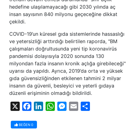
hedefine ulaşılamayacağı gibi 2030 yılında aç
insan sayısının 840 milyonu geçeceğine dikkat
çekildi.
COVID-19’un küresel gıda sistemlerinde hassaslığı
ve yetersizliği arttırdığı belirtilen raporda, "BM
çalışmaları doğrultusunda yeni tip koronavirüs
pandemisi dolayısıyla 2020 sonunda 130
milyondan fazla insanın kronik açlığa girebileceği"
uyarısı da yapıldı. Ayrıca, 2019’da orta ve yüksek
gıda güvensizliğinden etkilenen tahmini 2 milyar
insanın da güvenli, besleyici ve yeterli gıdaya
düzenli erişiminin olmadığı bildirildi.
X
Facebook
LinkedIn
WhatsApp
Messenger
Email
Share
BEĞEN
0