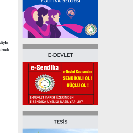
şöyle:
patmak
E-DEVLET
TESİS