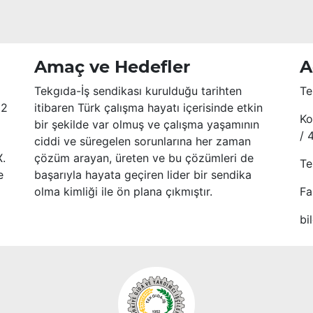
Amaç ve Hedefler
A
Tekgıda-İş sendikası kurulduğu tarihten
Te
52
itibaren Türk çalışma hayatı içerisinde etkin
Ko
bir şekilde var olmuş ve çalışma yaşamının
/ 
ciddi ve süregelen sorunlarına her zaman
X.
çözüm arayan, üreten ve bu çözümleri de
Te
e
başarıyla hayata geçiren lider bir sendika
olma kimliği ile ön plana çıkmıştır.
Fa
bi