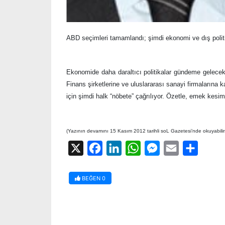
ABD seçimleri tamamlandı; şimdi ekonomi ve dış polit
Ekonomide daha daraltıcı politikalar gündeme gelece
Finans şirketlerine ve uluslararası sanayi firmalarına
için şimdi halk “nöbete” çağrılıyor. Özetle, emek kesi
(Yazının devamını 15 Kasım 2012 tarihli soL Gazetesi’nde okuyabilirs
X
Facebook
LinkedIn
WhatsApp
Messenger
Email
Share
BEĞEN
0