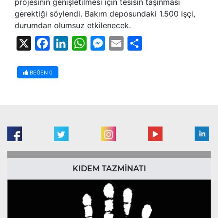
projesinin genişletilmesi için tesisin taşınması
gerektiği söylendi. Bakım deposundaki 1.500 işçi,
durumdan olumsuz etkilenecek.
X
Facebook
LinkedIn
WhatsApp
Messenger
Email
Share
BEĞEN
0
KIDEM TAZMİNATI