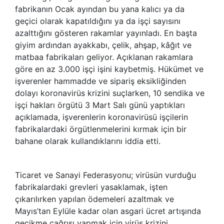
fabrikanın Ocak ayından bu yana kalıcı ya da
geçici olarak kapatıldığını ya da işçi sayısını
azalttığını gösteren rakamlar yayınladı. En başta
giyim ardından ayakkabı, çelik, ahşap, kâğıt ve
matbaa fabrikaları geliyor. Açıklanan rakamlara
göre en az 3.000 işçi işini kaybetmiş. Hükümet ve
işverenler hammadde ve sipariş eksikliğinden
dolayı koronavirüs krizini suçlarken, 10 sendika ve
işçi hakları örgütü 3 Mart Salı günü yaptıkları
açıklamada, işverenlerin koronavirüsü işçilerin
fabrikalardaki örgütlenmelerini kırmak için bir
bahane olarak kullandıklarını iddia etti.
Ticaret ve Sanayi Federasyonu; virüsün vurduğu
fabrikalardaki grevleri yasaklamak, işten
çıkarılırken yapılan ödemeleri azaltmak ve
Mayıs’tan Eylüle kadar olan asgari ücret artışında
gecikme çağrısı yapmak için virüs krizini