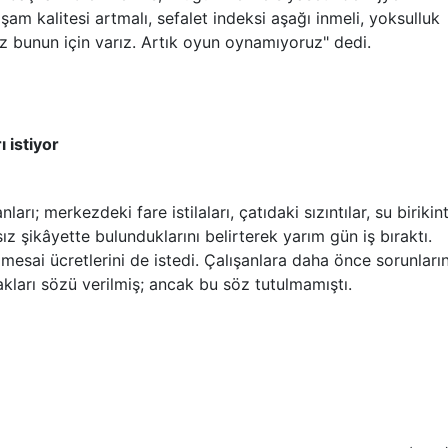
am kalitesi artmalı, sefalet indeksi aşağı inmeli, yoksulluk
 Biz bunun için varız. Artık oyun oynamıyoruz" dedi.
ı istiyor
rı; merkezdeki fare istilaları, çatıdaki sızıntılar, su birikint
z şikâyette bulunduklarını belirterek yarım gün iş bıraktı.
esai ücretlerini de istedi. Çalışanlara daha önce sorunları
akları sözü verilmiş; ancak bu söz tutulmamıştı.