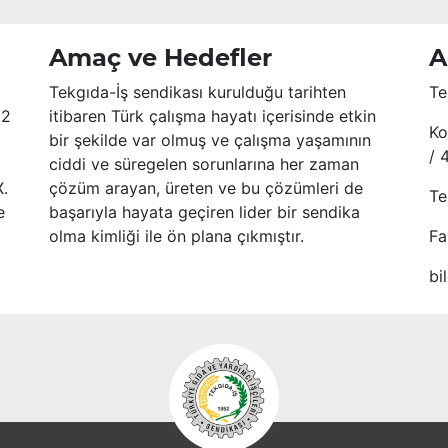
Amaç ve Hedefler
A
Tekgıda-İş sendikası kurulduğu tarihten
Te
52
itibaren Türk çalışma hayatı içerisinde etkin
Ko
bir şekilde var olmuş ve çalışma yaşamının
/ 
ciddi ve süregelen sorunlarına her zaman
X.
çözüm arayan, üreten ve bu çözümleri de
Te
e
başarıyla hayata geçiren lider bir sendika
olma kimliği ile ön plana çıkmıştır.
Fa
bi