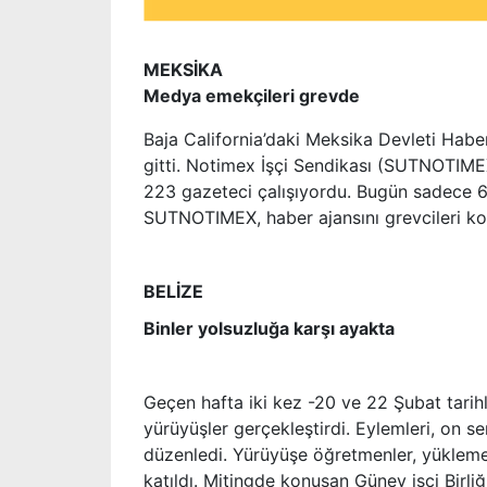
MEKSİKA
Medya emekçileri grevde
Baja California’daki Meksika Devleti Haber
gitti. Notimex İşçi Sendikası (SUTNOTIMEX
223 gazeteci çalışıyordu. Bugün sadece 60 k
SUTNOTIMEX, haber ajansını grevcileri ko
BELİZE
Binler yolsuzluğa karşı ayakta
Geçen hafta iki kez -20 ve 22 Şubat tarih
yürüyüşler gerçekleştirdi. Eylemleri, on 
düzenledi. Yürüyüşe öğretmenler, yükleme iş
katıldı. Mitingde konuşan Güney işçi Birli