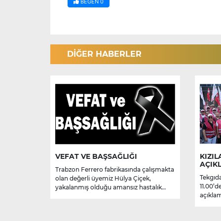
BEĞEN
0
DİĞER HABERLER
VEFAT VE BAŞSAĞLIĞI
KIZIL
AÇIK
Trabzon Ferrero fabrikasında çalışmakta
Tekgıda
olan değerli üyemiz Hülya Çiçek,
11.00’d
yakalanmış olduğu amansız hastalık
açıklam
sebebiyle hayatını kaybetmiştir.
Merhume’ye Allah’tan rahmet; başta
ailesi olmak üzere yakınlarına,