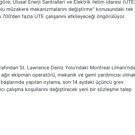
e; Ulusal Enerji Santralleri ve Elektrik iletim idaresi (UTE
 toplu müzakere mekanizmalarını değiştirme" konusundaki tek
erin 700’den fazla UTE çalışanını etkileyeceği öngörülüyor.
arafından St. Lawrence Deniz Yolu’ndaki Montreal Limanı’nd
, ağır ekipman operatörü, mekanik ve gemi yardımcısı olma
ın başlarında yapılan oylama, son 14 aydaki üçüncü grev
ıcı çalışma koşullarını değiştirecek yeni bir sözleşme talep