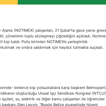
 Ajansı (NOTIMEX) çalışanları, 21 Şubat’ta gece yarısı grev
), yönetimin toplu sözleşmeyi çiğnediğini açıkladı. Notime
işi kaldı. Polis birimleri NOTIMEX’e yerleştirildi.
rkutmak ve onlara saldırmak için haydut tutmakla suçladı.
lerinde- binlerce kişi yolsuzluklara karşı başkent Belmopan’
sendikanın oluşturduğu Ulusal işçi Sendikası Kongresi (NTCU)
çileri, su, elektrik ve diğer kamu çalışanları ile öğrenciler
ği başkanı Glen Levvis, "Bugün Belize siyasetinde hijyeni