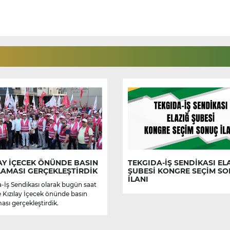
AY İÇECEK ÖNÜNDE BASIN
TEKGIDA-İŞ SENDİKASI EL
LAMASI GERÇEKLEŞTİRDİK
ŞUBESİ KONGRE SEÇİM S
İLANI
-İş Sendikası olarak bugün saat
e Kızılay İçecek önünde basın
ası gerçekleştirdik.