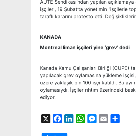
AUTE Sendikası’ndan yapılan açıklamaya gör
işçileri, 19 Şubat’ta yönetimin "işçilerle
taraflı kararını protesto etti. Değişiklikl
KANADA
Montreal liman işçileri yine ‘grev’ dedi
Kanada Kamu Çalışanları Birliği (CUPE) t
yapılacak grev oylamasına yükleme işçisi
üzere yaklaşık bin 100 işçi katıldı. Bu ay
oylamasıydı. İşçiler rıhtım üzerindeki bask
ediyor.
X
Facebook
LinkedIn
WhatsApp
Messenger
Email
Share