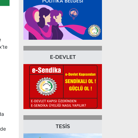
e
x’te
E-DEVLET
da
TESİS
 de