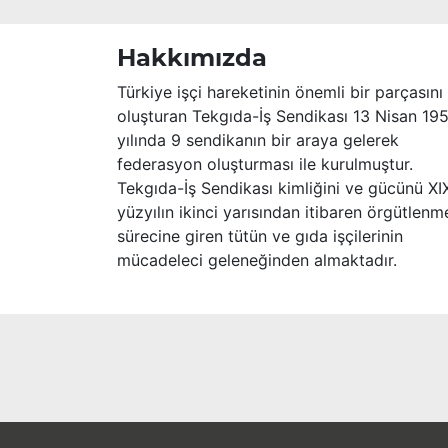
sevenlerine ve çalışma arkadaşlarına
başsağlığı ve sabır dileriz.
Hakkımızda
Türkiye işçi hareketinin önemli bir parçasını
oluşturan Tekgıda-İş Sendikası 13 Nisan 19
yılında 9 sendikanın bir araya gelerek
federasyon oluşturması ile kurulmuştur.
Tekgıda-İş Sendikası kimliğini ve gücünü XI
yüzyılın ikinci yarısından itibaren örgütlenm
sürecine giren tütün ve gıda işçilerinin
mücadeleci geleneğinden almaktadır.