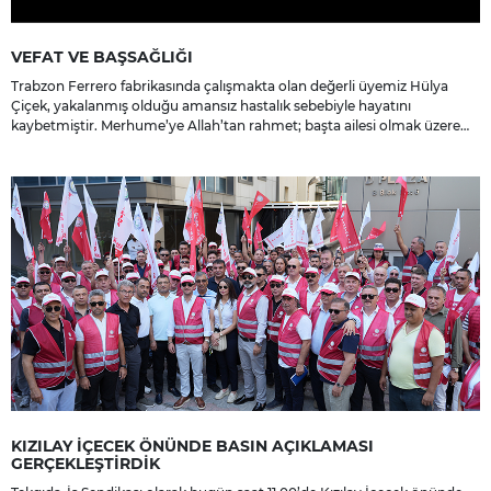
VEFAT VE BAŞSAĞLIĞI
Trabzon Ferrero fabrikasında çalışmakta olan değerli üyemiz Hülya
Çiçek, yakalanmış olduğu amansız hastalık sebebiyle hayatını
kaybetmiştir. Merhume’ye Allah’tan rahmet; başta ailesi olmak üzere
yakınlarına, sevenlerine ve çalışma arkadaşlarına başsağlığı ve sabır
dileriz.
KIZILAY İÇECEK ÖNÜNDE BASIN AÇIKLAMASI
GERÇEKLEŞTİRDİK