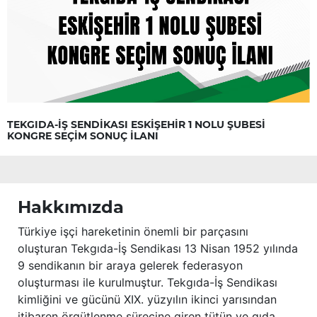
TEKGIDA-İŞ SENDİKASI ESKİŞEHİR 1 NOLU ŞUBESİ
KONGRE SEÇİM SONUÇ İLANI
Hakkımızda
Türkiye işçi hareketinin önemli bir parçasını
oluşturan Tekgıda-İş Sendikası 13 Nisan 1952 yılında
9 sendikanın bir araya gelerek federasyon
oluşturması ile kurulmuştur. Tekgıda-İş Sendikası
kimliğini ve gücünü XIX. yüzyılın ikinci yarısından
itibaren örgütlenme sürecine giren tütün ve gıda