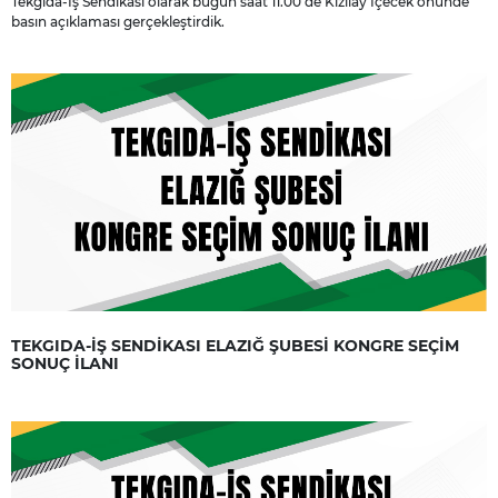
Tekgıda-İş Sendikası olarak bugün saat 11.00’de Kızılay İçecek önünde
basın açıklaması gerçekleştirdik.
TEKGIDA-İŞ SENDİKASI ELAZIĞ ŞUBESİ KONGRE SEÇİM
SONUÇ İLANI