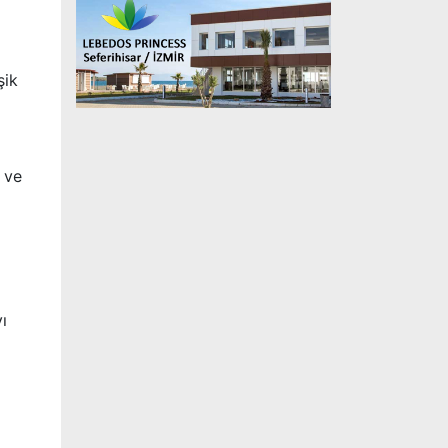
şik
 ve
ı