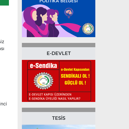
siz
ası
E-DEVLET
inci
TESİS