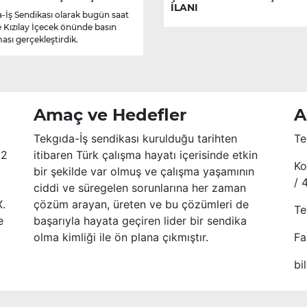
İLANI
-İş Sendikası olarak bugün saat
e Kızılay İçecek önünde basın
ası gerçekleştirdik.
Amaç ve Hedefler
A
Tekgıda-İş sendikası kurulduğu tarihten
Te
52
itibaren Türk çalışma hayatı içerisinde etkin
Ko
bir şekilde var olmuş ve çalışma yaşamının
/ 
ciddi ve süregelen sorunlarına her zaman
X.
çözüm arayan, üreten ve bu çözümleri de
Te
e
başarıyla hayata geçiren lider bir sendika
olma kimliği ile ön plana çıkmıştır.
Fa
bi