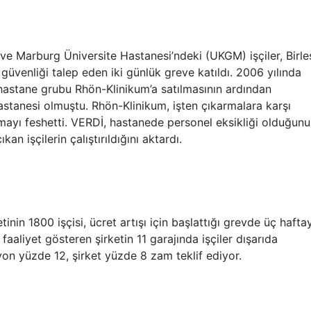
e Marburg Üniversite Hastanesi’ndeki (UKGM) işçiler, Birle
güvenliği talep eden iki günlük greve katıldı. 2006 yılında
 hastane grubu Rhön-Klinikum’a satılmasının ardından
 hastanesi olmuştu. Rhön-Klinikum, işten çıkarmalara karşı
ayı feshetti. VERDİ, hastanede personel eksikliği olduğunu
n işçilerin çalıştırıldığını aktardı.
inin 1800 işçisi, ücret artışı için başlattığı grevde üç haftay
 faaliyet gösteren şirketin 11 garajında işçiler dışarıda
yon yüzde 12, şirket yüzde 8 zam teklif ediyor.