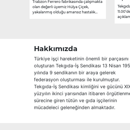
Trabzon Ferrero fabrikasında çalışmakta
Tekgıda
olan değerli üyemiz Hülya Çiçek,
11.00’d
yakalanmış olduğu amansız hastalık
açıklam
sebebiyle hayatını kaybetmiştir.
Merhume’ye Allah’tan rahmet; başta
ailesi olmak üzere yakınlarına,
sevenlerine ve çalışma arkadaşlarına
başsağlığı ve sabır dileriz.
Hakkımızda
Türkiye işçi hareketinin önemli bir parçasını
oluşturan Tekgıda-İş Sendikası 13 Nisan 19
yılında 9 sendikanın bir araya gelerek
federasyon oluşturması ile kurulmuştur.
Tekgıda-İş Sendikası kimliğini ve gücünü XI
yüzyılın ikinci yarısından itibaren örgütlenm
sürecine giren tütün ve gıda işçilerinin
mücadeleci geleneğinden almaktadır.