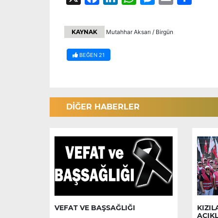
KAYNAK
Mutahhar Aksarı / Birgün
BEĞEN
21
DİĞER HABERLER
VEFAT VE BAŞSAĞLIĞI
KIZIL
AÇIK