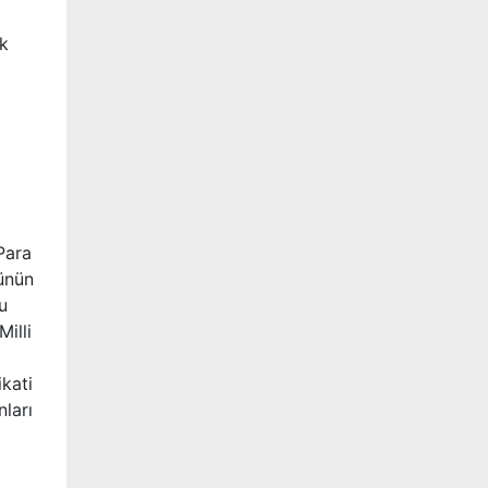
sk
 Para
cünün
u
Milli
ikati
ları