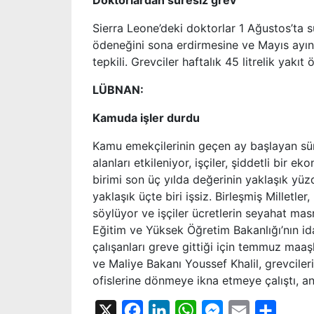
Doktorlardan süresiz grev
Sierra Leone’deki doktorlar 1 Ağustos’ta s
ödeneğini sona erdirmesine ve Mayıs ayınd
tepkili. Grevciler haftalık 45 litrelik yakı
LÜBNAN:
Kamuda işler durdu
Kamu emekçilerinin geçen ay başlayan sü
alanları etkileniyor, işçiler, şiddetli bir 
birimi son üç yılda değerinin yaklaşık yüz
yaklaşık üçte biri işsiz. Birleşmiş Millet
söylüyor ve işçiler ücretlerin seyahat masra
Eğitim ve Yüksek Öğretim Bakanlığı’nın idar
çalışanları greve gittiği için temmuz maaş
ve Maliye Bakanı Youssef Khalil, grevcile
ofislerine dönmeye ikna etmeye çalıştı, an
X
Facebook
LinkedIn
WhatsApp
Messenger
Email
Share