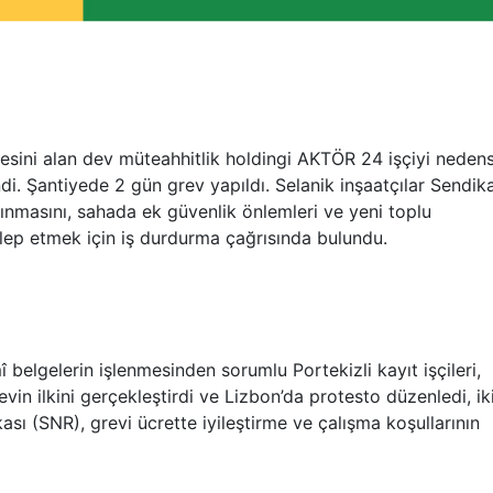
lesini alan dev müteahhitlik holdingi AKTÖR 24 işçiyi neden
endi. Şantiyede 2 gün grev yapıldı. Selanik inşaatçılar Sendik
lınmasını, sahada ek güvenlik önlemleri ve yeni toplu
alep etmek için iş durdurma çağrısında bulundu.
î belgelerin işlenmesinden sorumlu Portekizli kayıt işçileri,
in ilkini gerçekleştirdi ve Lizbon’da protesto düzenledi, ik
kası (SNR), grevi ücrette iyileştirme ve çalışma koşullarının