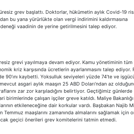
üresiz grev başlattı. Doktorlar, hükümetin aylık Covid-19 ri
an bu yana yürürlükte olan vergi indirimini kaldırmasına
t ödeneği vaadinin de yerine getirilmesini talep ediyor.
resiz grevi yayılmaya devam ediyor. Kamu yönetiminin tüm
ekonomik kriz karşısında ücretlerin ayarlanmasını talep ediyor.
de 90’ını kaybetti. Yoksulluk seviyeleri yüzde 74’te ve işgü
ler, mevcut asgari aylık maaşın 25 ABD Doları’ndan az olduğun
flarını zar zor karşıladığını belirtiyor. Geçtiğimiz günlerde 
i birimlerinde çalışan işçiler greve katıldı. Maliye Bakanlığı
larının etkileneceğine dair korkular vardı. Başbakan Najib M
rin Temmuz maaşlarını zamanında almalarını sağlamak için on
cak geçici önerileri grev komitelerini tatmin etmedi.