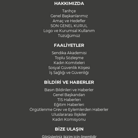
HAKKIMIZDA
Tarihçe
Genel Başkanlarımız
Amaç ve Hedefler
SON GENEL KURUL
Logo ve Kurumsal Kullanım
Tüzüğümüz
FAALİYETLER
Sendika Akademisi
Toplu Sözleşme
Kadın Komiteleri
Sosyal Güvenlik Köşesi
İş Sağlığı ve Güvenliği
BİLDİRİ VE HABERLER
Basın Bildirileri ve Haberler
Genel Başkandan
TİS Haberleri
Eğitim Haberleri
Örgütlenme Grev ve Eylemlerden Haberler
Uluslararası İlişkiler
Kadın Komisyonu
BİZE ULAŞIN
Görüşleriniz bizim için önemlidir