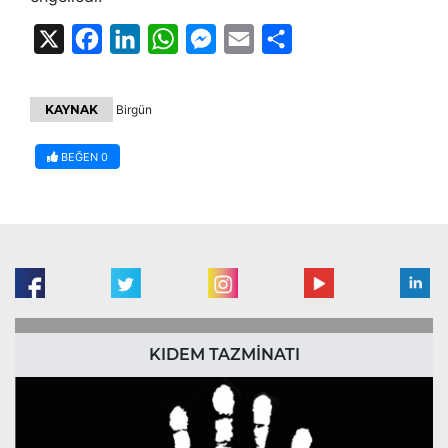
X
Facebook
LinkedIn
WhatsApp
Messenger
Email
Share
KAYNAK
Birgün
BEĞEN
0
KIDEM TAZMİNATI