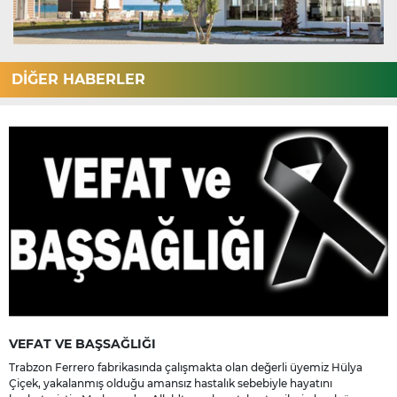
DİĞER HABERLER
VEFAT VE BAŞSAĞLIĞI
Trabzon Ferrero fabrikasında çalışmakta olan değerli üyemiz Hülya
Çiçek, yakalanmış olduğu amansız hastalık sebebiyle hayatını