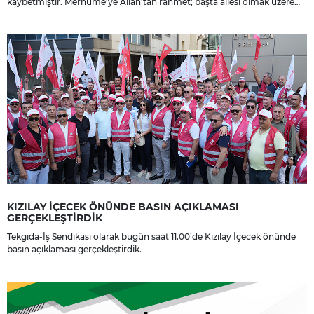
kaybetmiştir. Merhume’ye Allah’tan rahmet; başta ailesi olmak üzere
yakınlarına, sevenlerine ve çalışma arkadaşlarına başsağlığı ve sabır
dileriz.
KIZILAY İÇECEK ÖNÜNDE BASIN AÇIKLAMASI
GERÇEKLEŞTİRDİK
Tekgıda-İş Sendikası olarak bugün saat 11.00’de Kızılay İçecek önünde
basın açıklaması gerçekleştirdik.