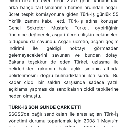
çıkan rakama ‘evet’ dedi. 2007 genel kurulundaki
arka bahçe tartışmalarının hemen ardından asgari
ücret tespit komisyonuna giden Türk-İş günlük 55
Ykr’lik zammı kabul etti. Türk-İş adına konuşan
Genel Sekreter Mustafa Türkel, oybirliğinin
önemine değinerek, asgari ücrete ilişkin çekinceleri
olduğunu da savundu. Asgari ücretin, asgari geçim
indirimi ile geldiği noktayı görmezden
gelemeyeceklerini savunan ve bundan dolayı
Bakana teşekkür de eden Türkel, uzlaşma ile
belirledikleri rakamın hala açlık sınırının altında
belirlenmesini doğru bulmadıklarını ileri sürdü. Bu
kadar ciddi bir saldırı karşısında sadece yazılı
açıklama yapması da sendikaların ciddi tepkilerine
neden olmuştu.
TÜRK-İŞ SON GÜNDE ÇARK ETTİ
SSGSS’de bağlı sendikaları ile arası açılan Türk-İş
yönetimi durumu toparlamak için 2008 1 Mayıs’m