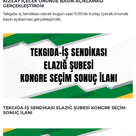
KIZILAY İÇECEK ÖNÜNDE BASIN AÇIKLAMASI
GERÇEKLEŞTİRDİK
Tekgıda-İş Sendikası olarak bugün saat 11.00’de Kızılay İçecek önünde
basın açıklaması gerçekleştirdik.
TEKGIDA-İŞ SENDİKASI ELAZIĞ ŞUBESİ KONGRE SEÇİM
SONUÇ İLANI