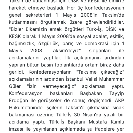
Taksim’de kutlanması için DİSK ve KESK ile birlikte
hareket etmeye başladı. Her üç konfederasyonun
genel sekreterleri 1 Mayıs 2008’in Taksim’de
kutlanmasını örgütlemek üzere görevlendirildiler.
"Bizler ülkemizin emek örgütleri Türk-İş, DİSK ve
KESK olarak 1 Mayıs 2008’de sosyal adalet, eşitlik,
bağımsızlık, özgürlük, barış ve demokrasi için 1
Mayıs 2008 Taksim’deyiz" sloganları ile
açıklamalarını yaptılar. İlk açıklamanın ardından
yapılan bütün basın toplantılarda ortam biraz daha
gerildi. Konfederasyonların "Taksime çıkacağız"
açıklamalarının ardından İstanbul Valisi Muhammer
Güler "İzin vermeyeceğiz" açıklaması yaptı.
Konfederasyon başkanları Başbakan Tayyip
Erdoğan ile görüşseler de sonuç değişmedi. AKP
Hükümetininde işçilerin Taksim’e çıkmasına sıcak
bakmaması üzerine Türk-İş 30 Nisan’da yazılı bir
açıklama yaptı. Türk-İş Başkanı Mustafa Kumlu
imzası ile yayınlanan açıklamada şu ifadelere yer