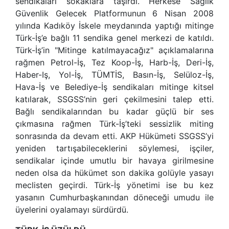
sendikaları sokaklara taşırdı. Herkese Sağlık
Güvenlik Gelecek Platformunun 6 Nisan 2008
yılında Kadıköy İskele meydanında yaptığı mitinge
Türk-İş’e bağlı 11 sendika genel merkezi de katıldı.
Türk-İş’in "Mitinge katılmayacağız" açıklamalarına
rağmen Petrol-İş, Tez Koop-İş, Harb-İş, Deri-İş,
Haber-Iş, Yol-İş, TÜMTİS, Basın-İş, Selüloz-İş,
Hava-İş ve Belediye-İş sendikaları mitinge kitsel
katılarak, SSGSS’nin geri çekilmesini talep etti.
Bağlı sendikalarından bu kadar güçlü bir ses
çıkmasına rağmen Türk-İş’teki sessizlik miting
sonrasında da devam etti. AKP Hükümeti SSGSS’yi
yeniden tartışabileceklerini söylemesi, işçiler,
sendikalar içinde umutlu bir havaya girilmesine
neden olsa da hükümet son dakika golüyle yasayı
meclisten geçirdi. Türk-İş yönetimi ise bu kez
yasanın Cumhurbaşkanından döneceği umudu ile
üyelerini oyalamayı sürdürdü.