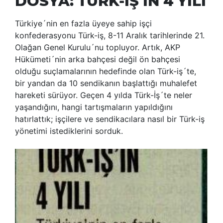
DOSYA: TÜRK-İŞ İN 4 YILI
Türkiye´nin en fazla üyeye sahip işçi
konfederasyonu Türk-iş, 8-11 Aralık tarihlerinde 21.
Olağan Genel Kurulu´nu topluyor. Artık, AKP
Hükümeti´nin arka bahçesi değil ön bahçesi
olduğu suçlamalarının hedefinde olan Türk-iş´te,
bir yandan da 10 sendikanın başlattığı muhalefet
hareketi sürüyor. Geçen 4 yılda Türk-İş´te neler
yaşandığını, hangi tartışmaların yapıldığını
hatırlattık; işçilere ve sendikacılara nasıl bir Türk-iş
yönetimi istediklerini sorduk.