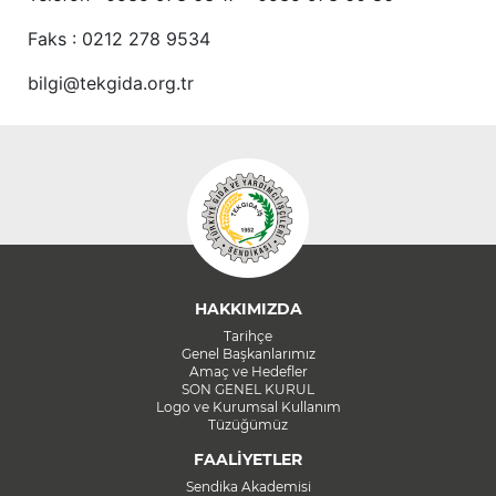
Faks : 0212 278 9534
bilgi@tekgida.org.tr
HAKKIMIZDA
Tarihçe
Genel Başkanlarımız
Amaç ve Hedefler
SON GENEL KURUL
Logo ve Kurumsal Kullanım
Tüzüğümüz
FAALİYETLER
Sendika Akademisi