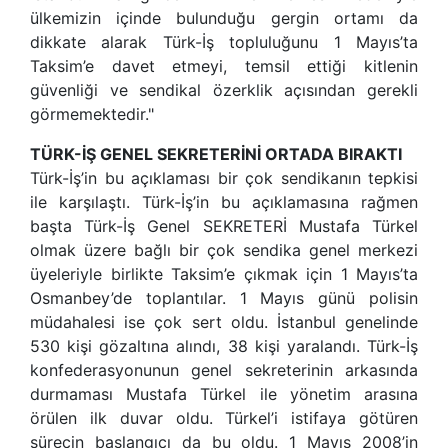
ülkemizin içinde bulunduğu gergin ortamı da
dikkate alarak Türk-İş topluluğunu 1 Mayıs’ta
Taksim’e davet etmeyi, temsil ettiği kitlenin
güvenliği ve sendikal özerklik açısından gerekli
görmemektedir."
TÜRK-İŞ GENEL SEKRETERİNİ ORTADA BIRAKTI
Türk-İş’in bu açıklaması bir çok sendikanın tepkisi
ile karşılaştı. Türk-İş’in bu açıklamasına rağmen
başta Türk-İş Genel SEKRETERİ Mustafa Türkel
olmak üzere bağlı bir çok sendika genel merkezi
üyeleriyle birlikte Taksim’e çıkmak için 1 Mayıs’ta
Osmanbey’de toplantılar. 1 Mayıs günü polisin
müdahalesi ise çok sert oldu. İstanbul genelinde
530 kişi gözaltına alındı, 38 kişi yaralandı. Türk-İş
konfederasyonunun genel sekreterinin arkasında
durmaması Mustafa Türkel ile yönetim arasına
örülen ilk duvar oldu. Türkel’i istifaya götüren
sürecin başlangıcı da bu oldu. 1 Mayıs 2008’in