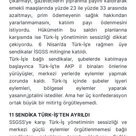
çıkarmayı, gazetecilerin yıpranma payını kaldırarak
emekli maaşlarında yüzde 23 ile yüzde 33 arasında
azaltmayı, prim ödemeyenin sağlık hakkından
yararlanmamasını, katılım payı ödenmesini
istiyordu. Hükümetin bu saldırı planlarına
karşısında ise Türk-İş yönetiminin sessizliği dikkat
çekiyordu. 6 Nisan’da Türk-İş’e rağmen üye
sendikalar İSGSS mitingine katıldı.
Türk-İş’e bağlı sendikalar, şubelerde katılmaya
başlayınca Türk-İş’te AKP il binaları önlerine
yürüyüşler, merkezi yerlerde eylemler yapmak
zorunda kaldı. Türk-lş içinde şubeler işyeri
eylemleri, bölgesel eylemler yaparak
yasanın,jptalini istediler. Ama her üç konfederasyon
ortak büyük bir mitirtg örgütleyemedi.
11 SENDİKA TÜRK-İŞ’TEN AYRILDI
SSGSS’ye karşı Türk-İş yönetiminin sessizliği ve
merkezi güçlü eylemler örgütlenmemesi bağlı