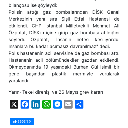
bilançosu ise şöyleydi:
Polisin attığı gaz bombalarından DİSK Genel
Merkezinin yanı sıra Şişli Etfal Hastanesi de
etkilendi. CHP İstanbul Milletvekili Mehmet Ali
Özpolat, DİSK’in içine girip gaz bombası atıldığını
söyledi. Özpolat, "İnsanın nefesi kesiliyordu.
İnsanlara bu kadar acımasız davranılmaz" dedi.
Polis hastanenin acil servisine de gaz bombası attı.
Hastanenin acil bölümündekiler gazdan etkilendi.
Okmeydanında 19 yaşındaki Burhan Gül isimli bir
genç başından plastik mermiyle vurularak
yaralandı.
Yarın-.Tekel direnişi ve 26 Mayıs grev kararı
X
Facebook
LinkedIn
WhatsApp
Messenger
Email
Share
BEĞEN
0