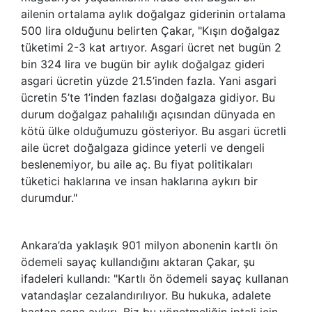
ailenin ortalama aylık doğalgaz giderinin ortalama
500 lira olduğunu belirten Çakar, "Kışın doğalgaz
tüketimi 2-3 kat artıyor. Asgari ücret net bugün 2
bin 324 lira ve bugün bir aylık doğalgaz gideri
asgari ücretin yüzde 21.5’inden fazla. Yani asgari
ücretin 5’te 1’inden fazlası doğalgaza gidiyor. Bu
durum doğalgaz pahalılığı açısından dünyada en
kötü ülke olduğumuzu gösteriyor. Bu asgari ücretli
aile ücret doğalgaza gidince yeterli ve dengeli
beslenemiyor, bu aile aç. Bu fiyat politikaları
tüketici haklarına ve insan haklarına aykırı bir
durumdur."
Ankara’da yaklaşık 901 milyon abonenin kartlı ön
ödemeli sayaç kullandığını aktaran Çakar, şu
ifadeleri kullandı: "Kartlı ön ödemeli sayaç kullanan
vatandaşlar cezalandırılıyor. Bu hukuka, adalete
baştan sona aykırı. Biz bu yönetmeliğin iptali için