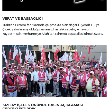
VEFAT VE BAŞSAĞLIĞI
Trabzon Ferrero fabrikasında çalışmakta olan değerli üyemiz Hülya
Çiçek, yakalanmış olduğu amansız hastalık sebebiyle hayatını
kaybetmiştir. Merhume’ye Allah’tan rahmet; başta ailesi olmak üzere
yakınlarına, sevenlerine ve çalışma arkadaşlarına başsağlığı ve sabır
dileriz.
KIZILAY İÇECEK ÖNÜNDE BASIN AÇIKLAMASI
GERÇEKLEŞTİRDİK