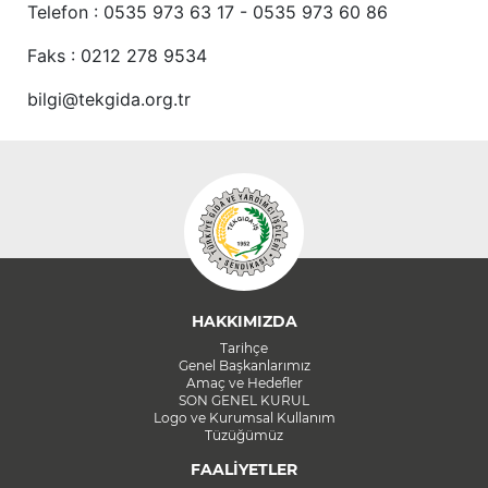
Telefon : 0535 973 63 17 - 0535 973 60 86
Faks : 0212 278 9534
bilgi@tekgida.org.tr
HAKKIMIZDA
Tarihçe
Genel Başkanlarımız
Amaç ve Hedefler
SON GENEL KURUL
Logo ve Kurumsal Kullanım
Tüzüğümüz
FAALİYETLER