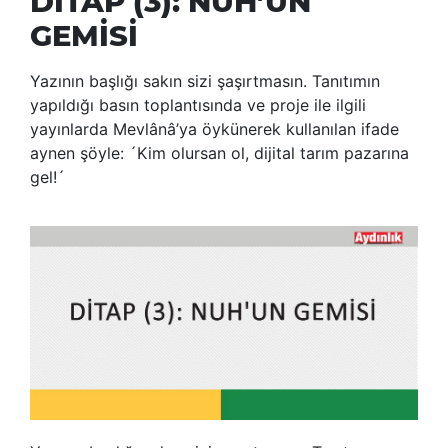
DİTAP (3): NUH’UN
GEMİSİ
Yazının başlığı sakın sizi şaşırtmasın. Tanıtımın
yapıldığı basın toplantısında ve proje ile ilgili
yayınlarda Mevlânâ’ya öykünerek kullanılan ifade
aynen şöyle: ´Kim olursan ol, dijital tarım pazarına
gel!´