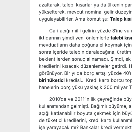
azaltarak, talebi kısarlar ya da ülkenin par
yükselterek, mevcut nominal gelir düzeyini 
uygulayabilirler. Ama komut şu:
Talep kısı
Cari açığı milli gelirin yüzde 8
’
ine vu
iktidarının şimdi yeni önlemlerle
talebi kı
mevduatların daha çoğuna el koymak içi
sonra içeride talebin daralacağına, üretim
beklentilerden sonuç alınamadı
.
Şimdi, ek
kredilerini kısacak düzenlemeler getirdi. H
görünüyor. Bir yılda borç artışı yüzde 40
’
biri tüketici
kredisi… Kredi kartı borcu to
hanelerin borç yükü yaklaşık 200 milyar 
2010’
da ve 2011
’
in ilk çeyreğinde büy
kullanımından gelmişti. Bağımlı büyüme, a
açığı katlanabilir boyuta çekmek için büy
de tüketici kredilerini, kredi kartı kullan
işe yarayacak mı? Bankalar kredi vermek