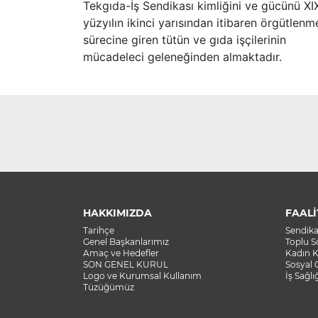
Tekgıda-İş Sendikası kimliğini ve gücünü XI
yüzyılın ikinci yarısından itibaren örgütlenm
sürecine giren tütün ve gıda işçilerinin
mücadeleci geleneğinden almaktadır.
HAKKIMIZDA
FAALİ
Tarihçe
Sendik
Genel Başkanlarımız
Toplu 
Amaç ve Hedefler
Kadın K
SON GENEL KURUL
Sosyal 
Logo ve Kurumsal Kullanım
İş Sağlı
Tüzüğümüz