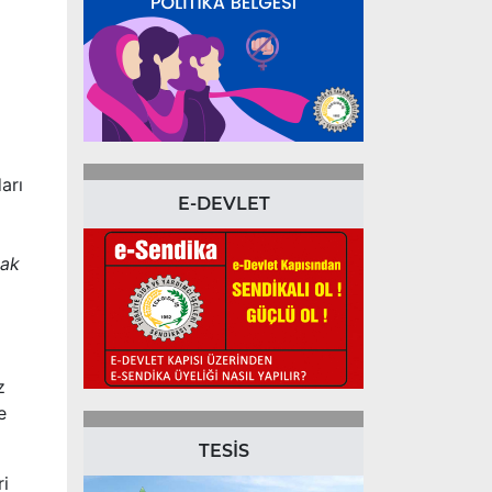
arı
E-DEVLET
mak
z
e
TESİS
ri