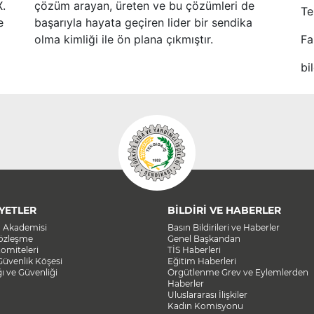
X.
çözüm arayan, üreten ve bu çözümleri de
Te
e
başarıyla hayata geçiren lider bir sendika
olma kimliği ile ön plana çıkmıştır.
Fa
bi
YETLER
BİLDİRİ VE HABERLER
a Akademisi
Basın Bildirileri ve Haberler
Sözleşme
Genel Başkandan
omiteleri
TİS Haberleri
Güvenlik Köşesi
Eğitim Haberleri
ğı ve Güvenliği
Örgütlenme Grev ve Eylemlerden
Haberler
Uluslararası İlişkiler
Kadın Komisyonu