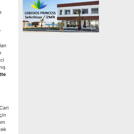
e
P
dan
n
ci
mış
tte
Cari
çin
lım
cek