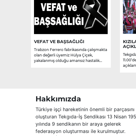
VEFAT VE BAŞSAĞLIĞI
KIZIL
AÇIK
Trabzon Ferrero fabrikasında çalışmakta
Tekgıda
olan değerli üyemiz Hülya Çiçek,
11.00’d
yakalanmış olduğu amansız hastalık
açıklam
sebebiyle hayatını kaybetmiştir.
Merhume’ye Allah’tan rahmet; başta
ailesi olmak üzere yakınlarına,
sevenlerine ve çalışma arkadaşlarına
başsağlığı ve sabır dileriz.
Hakkımızda
Türkiye işçi hareketinin önemli bir parçasını
oluşturan Tekgıda-İş Sendikası 13 Nisan 19
yılında 9 sendikanın bir araya gelerek
federasyon oluşturması ile kurulmuştur.