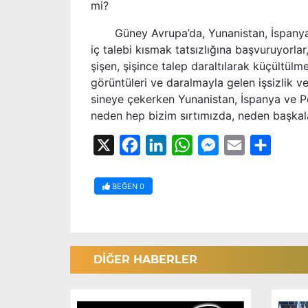
mi?
Güney Avrupa
’
da, Yunanistan, İspany
iç talebi kısmak tatsızlığına başvuruyorla
şişen, şişince talep daraltılarak küçültü
görüntüleri ve daralmayla gelen işsizlik 
sineye çekerken Yunanistan, İspanya ve P
neden hep bizim sırtımızda, neden başkal
X
Facebook
LinkedIn
WhatsApp
Messenger
Email
Share
BEĞEN
0
DİĞER HABERLER