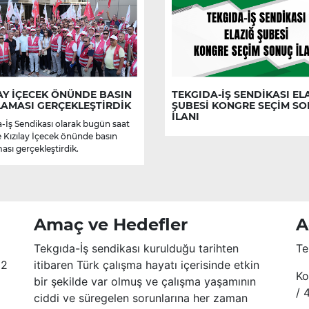
AY İÇECEK ÖNÜNDE BASIN
TEKGIDA-İŞ SENDİKASI EL
LAMASI GERÇEKLEŞTİRDİK
ŞUBESİ KONGRE SEÇİM S
İLANI
-İş Sendikası olarak bugün saat
e Kızılay İçecek önünde basın
ası gerçekleştirdik.
Amaç ve Hedefler
A
Tekgıda-İş sendikası kurulduğu tarihten
Te
52
itibaren Türk çalışma hayatı içerisinde etkin
Ko
bir şekilde var olmuş ve çalışma yaşamının
/ 
ciddi ve süregelen sorunlarına her zaman