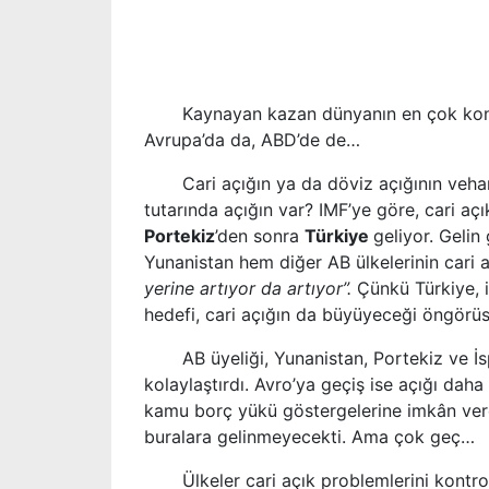
Kaynayan kazan dünyanın en çok kon
Avrupa
’
da da, ABD
’
de de
…
Cari açığın ya da döviz açığının vehameti, 
tutarında açığın var? IMF
’
ye göre, cari aç
Portekiz
’
den sonra
Türkiye
geliyor. Gelin
Yunanistan hem diğer AB ülkelerinin cari 
yerine artıyor da artıyor
”.
Çünkü Türkiye, 
hedefi, cari açığın da büyüyeceği öngörü
AB üyeliği, Yunanistan, Portekiz ve İ
kolaylaştırdı. Avro
’
ya geçiş ise açığı daha
kamu borç yükü göstergelerine imkân verec
buralara gelinmeyecekti. Ama çok geç
…
Ülkeler cari açık problemlerini kontrol e