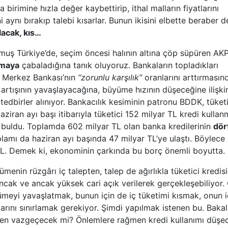
a birimine hızla değer kaybettirip, ithal malların fiyatlarını
aynı bırakıp talebi kısarlar. Bunun ikisini elbette beraber d
lacak, kıs
…
rmuş Türkiye
’
de, seçim öncesi halının altına çöp süpüren AK
smaya
çabaladığına tanık oluyoruz. Bankaların topladıkları
n Merkez Bankası
’
nın
“
zorunlu karşılık
”
oranlarını arttırmasın
 artışının yavaşlayacağına, büyüme hızının düşeceğine ilişki
 tedbirler alınıyor. Bankacılık kesiminin patronu BDDK, tüketi
aziran ayı başı itibarıyla tüketici 152 milyar TL kredi kullan
ı buldu. Toplamda 602 milyar TL olan banka kredilerinin
dör
plamı da haziran ayı başında 47 milyar TL
’
ye ulaştı. Böylece
TL. Demek ki, ekonominin çarkında bu borç önemli boyutta.
ümenin rüzgârı iç talepten, talep de ağırlıkla tüketici kredisi
ncak ve ancak yüksek cari açık verilerek gerçekleşebiliyor. 
ümeyi yavaşlatmak, bunun için de iç tüketimi kısmak, onun i
ımlarını sınırlamak gerekiyor. Şimdi yapılmak istenen bu. Baka
ten vazgeçecek mi? Önlemlere rağmen kredi kullanımı düşe