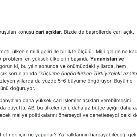
uşulan konusu
cari açıklar.
Bizde de başrollerde cari açık,
ülkenin milli geliri ile birlikte ölçülür. Milli gelirin ne kad
ık problemi en yüksek ülkelerin başında
Yunanistan ve
 görün ki, bu yılın sonunda ve önümüzdeki yıllarda, hem
açık sorunlarında
“
küçülme öngörülürken Türkiye
’
ninki azal
izleyen yıllarda da yüzde 5-6 büyüme öngörüyor. Büyüme
sünü doğuruyor.
spanya
’
nın daha yüksek cari işlemler açıkları verebilmesini
 da büyüttü. AB, bu ülkeler için, daha az bütçe açığı, daha a
ek maliye politikalarını önerseydi ve denetleseydi belki d
tmek için ne yaparlar? Ya halklarının harcayabileceği geli