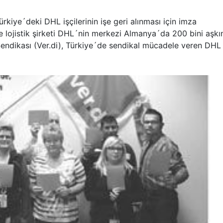
kiye´deki DHL işçilerinin işe geri alınması için imza
e lojistik şirketi DHL´nin merkezi Almanya´da 200 bini aşkı
Sendikası (Ver.di), Türkiye´de sendikal mücadele veren DHL