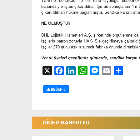
TÜMTİS sendikası ile her türlü diyalogu reddetmekt
bahanesiyle işten çıkartıldılar. Şu an sonuçlanan 4 ma
çıkartıldıkları hükme bağlanmıştır. Sendika karşıtı str
NE OLMUŞTU?
DHL Lojistik Hizmetleri A.Ş. şirketinde örgütlenme ç
işçilerin patron zoruyla HAK-İŞ’e geçirilmeye çalışıl
işçiler 270 günü aşkın süredir fabrika önünde direnişler
Ver.di üyeleri geçtiğimiz günlerde, sendika karşıtı
X
Facebook
LinkedIn
WhatsApp
Messenger
Email
Share
BEĞEN
0
DİĞER HABERLER