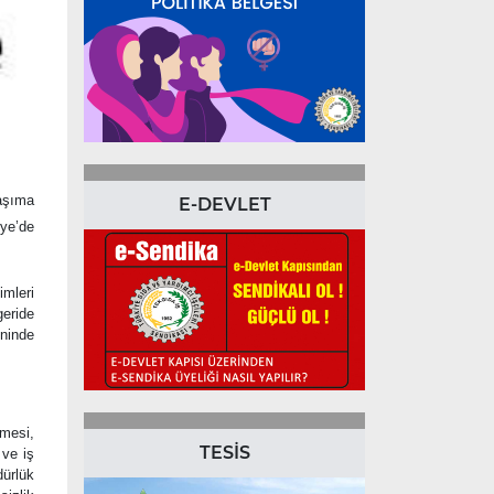
taşıma
E-DEVLET
iye’de
mleri
geride
tninde
emesi,
TESİS
 ve iş
dürlük