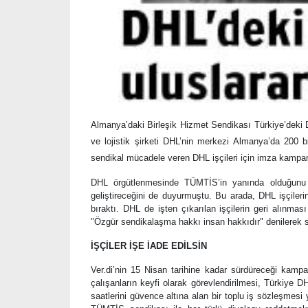
Almanya’daki Birleşik Hizmet Sendikası Türkiye’deki D
ve lojistik şirketi DHL’nin merkezi Almanya’da 200 b
sendikal mücadele veren DHL işçileri için imza kampan
DHL örgütlenmesinde TÜMTİS’in yanında olduğunu b
geliştireceğini de duyurmuştu. Bu arada, DHL işçile
bıraktı. DHL de işten çıkarılan işçilerin geri alınm
"Özgür sendikalaşma hakkı insan hakkıdır" denilerek sen
İŞÇİLER İŞE İADE EDİLSİN
Ver.di’nin 15 Nisan tarihine kadar sürdüreceği kamp
çalışanların keyfi olarak görevlendirilmesi, Türkiye DHL
saatlerini güvence altına alan bir toplu iş sözleşm