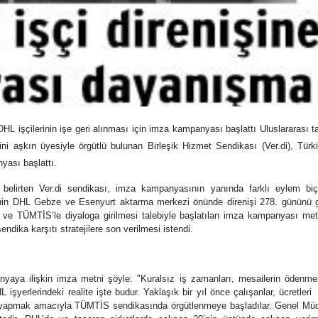
HL işçilerinin işe geri alınması için imza kampanyası başlattı Uluslararası 
ini aşkın üyesiyle örgütlü bulunan Birleşik Hizmet Sendikası (Ver.di), Türk
yası başlattı.
elirten Ver.di sendikası, imza kampanyasının yanında farklı eylem biçi
rinin DHL Gebze ve Esenyurt aktarma merkezi önünde direnişi 278. gününü 
ası ve TÜMTİS’le diyaloga girilmesi talebiyle başlatılan imza kampanyası me
dika karşıtı stratejilere son verilmesi istendi.
anyaya ilişkin imza metni şöyle: "Kuralsız iş zamanları, mesailerin ödenm
 işyerlerindeki realite işte budur. Yaklaşık bir yıl önce çalışanlar, ücretleri
esi yapmak amacıyla TÜMTİS sendikasında örgütlenmeye başladılar. Genel Mü