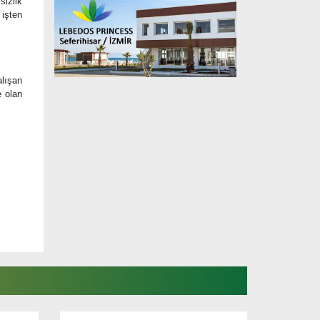
izlik
 işten
alışan
e olan