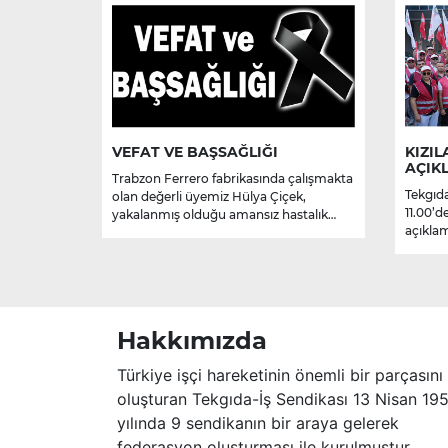
VEFAT VE BAŞSAĞLIĞI
KIZIL
AÇIK
Trabzon Ferrero fabrikasında çalışmakta
Tekgıda
olan değerli üyemiz Hülya Çiçek,
11.00’d
yakalanmış olduğu amansız hastalık
açıklam
sebebiyle hayatını kaybetmiştir.
Merhume’ye Allah’tan rahmet; başta
ailesi olmak üzere yakınlarına,
sevenlerine ve çalışma arkadaşlarına
başsağlığı ve sabır dileriz.
Hakkımızda
Türkiye işçi hareketinin önemli bir parçasını
oluşturan Tekgıda-İş Sendikası 13 Nisan 19
yılında 9 sendikanın bir araya gelerek
federasyon oluşturması ile kurulmuştur.