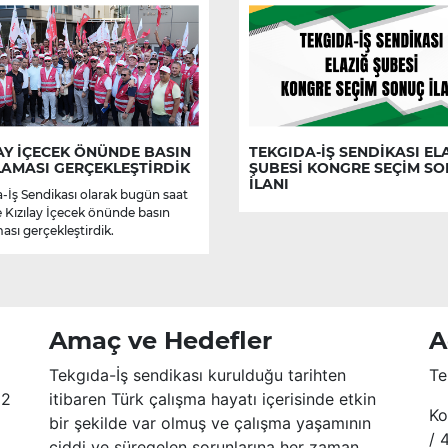
AY İÇECEK ÖNÜNDE BASIN
TEKGIDA-İŞ SENDİKASI EL
LAMASI GERÇEKLEŞTİRDİK
ŞUBESİ KONGRE SEÇİM S
İLANI
-İş Sendikası olarak bugün saat
e Kızılay İçecek önünde basın
ası gerçekleştirdik.
Amaç ve Hedefler
A
Tekgıda-İş sendikası kurulduğu tarihten
Te
52
itibaren Türk çalışma hayatı içerisinde etkin
Ko
bir şekilde var olmuş ve çalışma yaşamının
/ 
ciddi ve süregelen sorunlarına her zaman