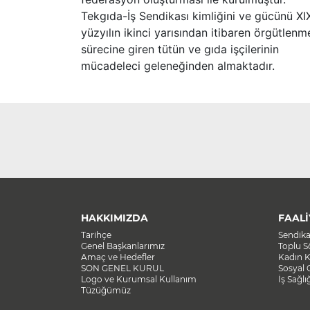
Tekgıda-İş Sendikası kimliğini ve gücünü XI
yüzyılın ikinci yarısından itibaren örgütlenm
sürecine giren tütün ve gıda işçilerinin
mücadeleci geleneğinden almaktadır.
HAKKIMIZDA
FAALİ
Tarihçe
Sendik
Genel Başkanlarımız
Toplu 
Amaç ve Hedefler
Kadın K
SON GENEL KURUL
Sosyal 
Logo ve Kurumsal Kullanım
İş Sağlı
Tüzüğümüz