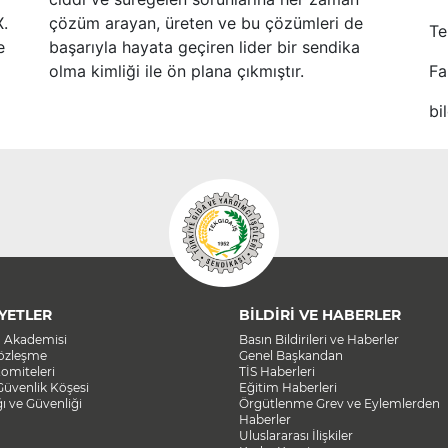
X.
çözüm arayan, üreten ve bu çözümleri de
Te
e
başarıyla hayata geçiren lider bir sendika
olma kimliği ile ön plana çıkmıştır.
Fa
bi
YETLER
BİLDİRİ VE HABERLER
a Akademisi
Basın Bildirileri ve Haberler
Sözleşme
Genel Başkandan
omiteleri
TİS Haberleri
Güvenlik Köşesi
Eğitim Haberleri
ğı ve Güvenliği
Örgütlenme Grev ve Eylemlerden
Haberler
Uluslararası İlişkiler