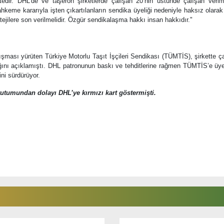
edir. DHL’de ve taşeron şirketlerde çalışan 20’nin üstünde çalışan verims
hkeme kararıyla işten çıkartılanların sendika üyeliği nedeniyle haksız olarak
atejilere son verilmelidir. Özgür sendikalaşma hakkı insan hakkıdır."
alışması yürüten
Türkiye Motorlu Taşıt İşçileri Sendikası (TÜMTİS), şirkette ç
dığını açıklamıştı. DHL patronunun baskı ve tehditlerine rağmen TÜMTİS’e üy
ini sürdürüyor.
 tutumundan dolayı DHL’ye kırmızı kart göstermişti.