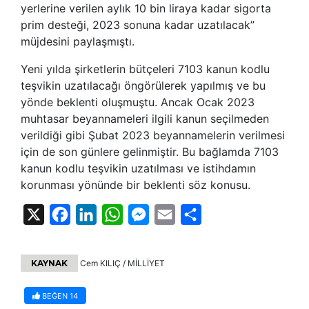
yerlerine verilen aylık 10 bin liraya kadar sigorta
prim desteği, 2023 sonuna kadar uzatılacak”
müjdesini paylaşmıştı.
Yeni yılda şirketlerin bütçeleri 7103 kanun kodlu
teşvikin uzatılacağı öngörülerek yapılmış ve bu
yönde beklenti oluşmuştu. Ancak Ocak 2023
muhtasar beyannameleri ilgili kanun seçilmeden
verildiği gibi Şubat 2023 beyannamelerin verilmesi
için de son günlere gelinmiştir. Bu bağlamda 7103
kanun kodlu teşvikin uzatılması ve istihdamın
korunması yönünde bir beklenti söz konusu.
X
Facebook
LinkedIn
WhatsApp
Messenger
Email
Share
KAYNAK
Cem KILIÇ / MİLLİYET
BEĞEN
14