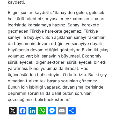
kaydetti.
Bilgin, şunları kaydetti: “Sanayiden gelen, gelecek
her türlü talebi bizim yasal mevzuatımızın sınırları
içerisinde karşılamaya hazırız. Sanayi harekete
geçmeden Türkiye harekete geçemez. Türkiye
sanayi ile büyüyor. Son açıklanan sanayi rakamları
da büyümenin devam ettiğini ve sanayiye dayalı
büyümenin devam ettiğini gösteriyor. Bizim iki çıkış
yolumuz var; biri sanayinin büyümesi. Ekonomiyi
sürükleyecek, diğer sektörleri sürükleyecek bir etki
yaratması. İkinci yolumuz da ihracat. Hadi
üçüncüsünden bahsedeyim. O da turizm. Bu iki şey
olmadan turizm tek başına sorunları çözemez.
Bunun için işbirliği yaparak, dayanışma içerisinde
depremin sorunları da dahil bütün sorunları
çözeceğimizi belirtmek isterim.”
X
Facebook
LinkedIn
WhatsApp
Messenger
Email
Share