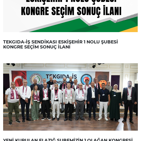
TEKGIDA-İŞ SENDİKASI ESKİŞEHİR 1 NOLU ŞUBESİ
KONGRE SEÇİM SONUÇ İLANI
YENİ KURULAN ELAZIĞ ŞUBEMİZİN 1.OLAĞAN KONGRESİ