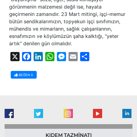
görünmenin malzemesi değil ise, hayata
geçirmenin zamanıdır. 23 Mart mitingi, işçi-memur
bütün sendikalarımızın, topyekun işçi sınıfımızın,
mühendis ve mimarlann, sağlık çalışanlannın,
esnafımızın ve köylümüzün şaha kalktığı, "yeter
artık" denilen gün olmalıdır.
X
Facebook
LinkedIn
WhatsApp
Messenger
Email
Share
BEĞEN
0
KIDEM TAZMİNATI