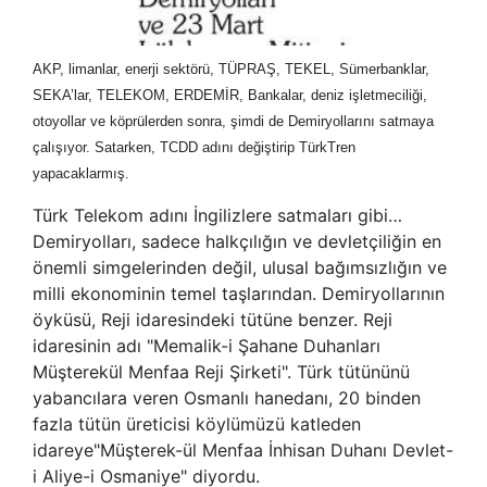
AKP, limanlar, enerji sektörü, TÜPRAŞ, TEKEL, Sümerbanklar,
SEKA’lar, TELEKOM, ERDEMİR, Bankalar, deniz işletmeciliği,
otoyollar ve köprülerden sonra, şimdi de Demiryollarını satmaya
çalışıyor. Satarken, TCDD adını değiştirip TürkTren
yapacaklarmış.
Türk Telekom adını İngilizlere satmaları gibi…
Demiryolları, sadece halkçılığın ve devletçiliğin en
önemli simgelerinden değil, ulusal bağımsızlığın ve
milli ekonominin temel taşlarından. Demiryollarının
öyküsü, Reji idaresindeki tütüne benzer. Reji
idaresinin adı "Memalik-i Şahane Duhanları
Müşterekül Menfaa Reji Şirketi". Türk tütününü
yabancılara veren Osmanlı hanedanı, 20 binden
fazla tütün üreticisi köylümüzü katleden
idareye"Müşterek-ül Menfaa İnhisan Duhanı Devlet-
i Aliye-i Osmaniye" diyordu.