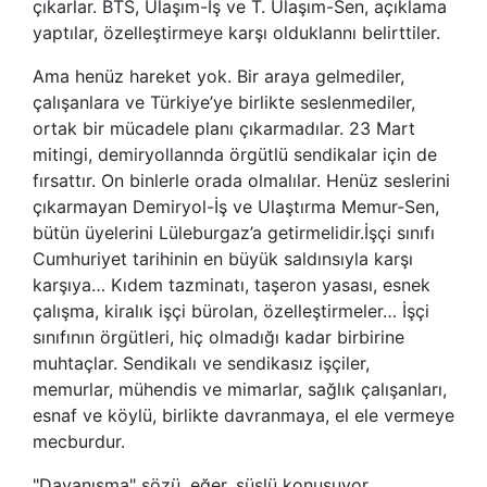
çıkarlar. BTS, Ulaşım-İş ve T. Ulaşım-Sen, açıklama
yaptılar, özelleştirmeye karşı olduklannı belirttiler.
Ama henüz hareket yok. Bir araya gelmediler,
çalışanlara ve Türkiye’ye birlikte seslenmediler,
ortak bir mücadele planı çıkarmadılar. 23 Mart
mitingi, demiryollannda örgütlü sendikalar için de
fırsattır. On binlerle orada olmalılar. Henüz seslerini
çıkarmayan Demiryol-İş ve Ulaştırma Memur-Sen,
bütün üyelerini Lüleburgaz’a getirmelidir.İşçi sınıfı
Cumhuriyet tarihinin en büyük saldınsıyla karşı
karşıya… Kıdem tazminatı, taşeron yasası, esnek
çalışma, kiralık işçi bürolan, özelleştirmeler… İşçi
sınıfının örgütleri, hiç olmadığı kadar birbirine
muhtaçlar. Sendikalı ve sendikasız işçiler,
memurlar, mühendis ve mimarlar, sağlık çalışanları,
esnaf ve köylü, birlikte davranmaya, el ele vermeye
mecburdur.
"Dayanışma" sözü, eğer, süslü konuşuyor