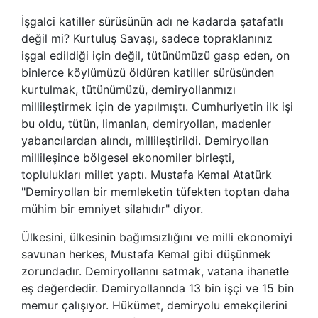
İşgalci katiller sürüsünün adı ne kadarda şatafatlı
değil mi? Kurtuluş Savaşı, sadece topraklanınız
işgal edildiği için değil, tütünümüzü gasp eden, on
binlerce köylümüzü öldüren katiller sürüsünden
kurtulmak, tütünümüzü, demiryollanmızı
millileştirmek için de yapılmıştı. Cumhuriyetin ilk işi
bu oldu, tütün, limanlan, demiryollan, madenler
yabancılardan alındı, millileştirildi. Demiryollan
millileşince bölgesel ekonomiler birleşti,
toplulukları millet yaptı. Mustafa Kemal Atatürk
"Demiryollan bir memleketin tüfekten toptan daha
mühim bir emniyet silahıdır" diyor.
Ülkesini, ülkesinin bağımsızlığını ve milli ekonomiyi
savunan herkes, Mustafa Kemal gibi düşünmek
zorundadır. Demiryollannı satmak, vatana ihanetle
eş değerdedir. Demiryollannda 13 bin işçi ve 15 bin
memur çalışıyor. Hükümet, demiryolu emekçilerini