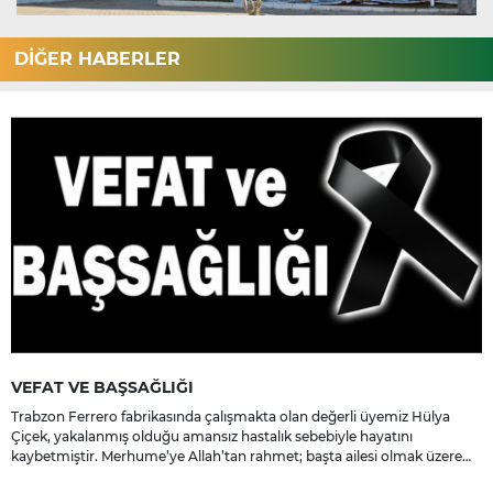
DİĞER HABERLER
VEFAT VE BAŞSAĞLIĞI
Trabzon Ferrero fabrikasında çalışmakta olan değerli üyemiz Hülya
Çiçek, yakalanmış olduğu amansız hastalık sebebiyle hayatını
kaybetmiştir. Merhume’ye Allah’tan rahmet; başta ailesi olmak üzere
yakınlarına, sevenlerine ve çalışma arkadaşlarına başsağlığı ve sabır