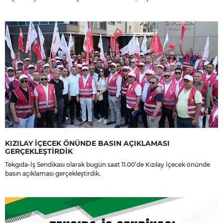
yakınlarına, sevenlerine ve çalışma arkadaşlarına başsağlığı ve sabır
dileriz.
KIZILAY İÇECEK ÖNÜNDE BASIN AÇIKLAMASI
GERÇEKLEŞTİRDİK
Tekgıda-İş Sendikası olarak bugün saat 11.00’de Kızılay İçecek önünde
basın açıklaması gerçekleştirdik.