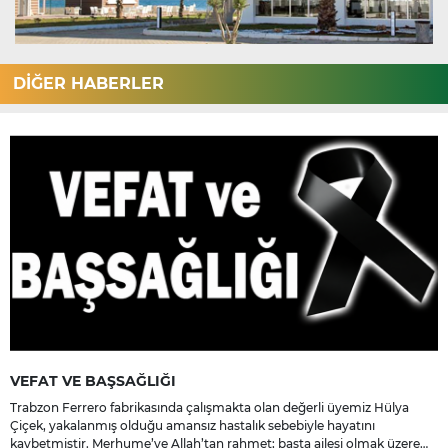
DİĞER HABERLER
VEFAT VE BAŞSAĞLIĞI
Trabzon Ferrero fabrikasında çalışmakta olan değerli üyemiz Hülya
Çiçek, yakalanmış olduğu amansız hastalık sebebiyle hayatını
kaybetmiştir. Merhume’ye Allah’tan rahmet; başta ailesi olmak üzere