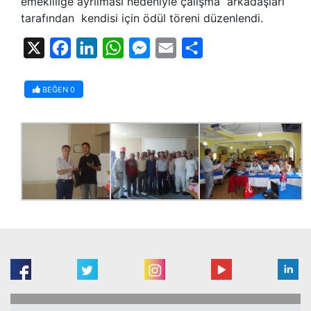
emekliliğe ayrılması nedeniyle çalışma arkadaşları
tarafından kendisi için ödül töreni düzenlendi.
X
Facebook
LinkedIn
WhatsApp
Messenger
Email
Share
BEĞEN
0