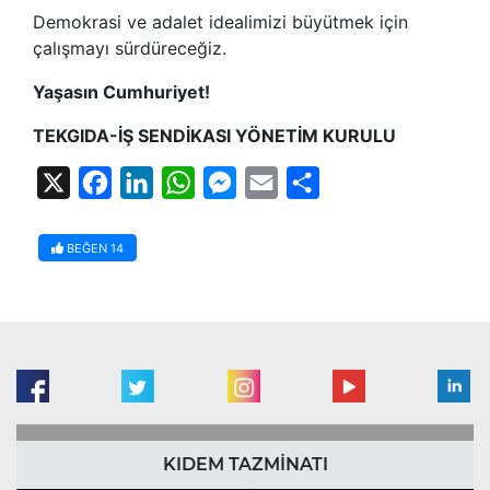
Demokrasi ve adalet idealimizi büyütmek için
çalışmayı sürdüreceğiz.
Yaşasın Cumhuriyet!
TEKGIDA-İŞ SENDİKASI YÖNETİM KURULU
X
Facebook
LinkedIn
WhatsApp
Messenger
Email
Share
BEĞEN
14
KIDEM TAZMİNATI