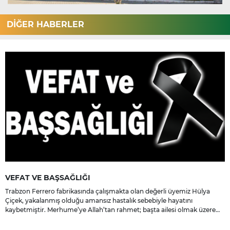
DİĞER HABERLER
VEFAT VE BAŞSAĞLIĞI
Trabzon Ferrero fabrikasında çalışmakta olan değerli üyemiz Hülya
Çiçek, yakalanmış olduğu amansız hastalık sebebiyle hayatını
kaybetmiştir. Merhume’ye Allah’tan rahmet; başta ailesi olmak üzere
yakınlarına, sevenlerine ve çalışma arkadaşlarına başsağlığı ve sabır
dileriz.