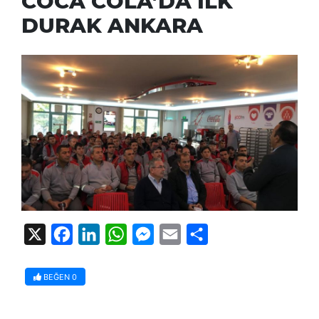
COCA COLA’DA İLK
DURAK ANKARA
X
Facebook
LinkedIn
WhatsApp
Messenger
Email
Share
BEĞEN
0