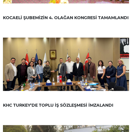
KOCAELİ ŞUBEMİZİN 4. OLAĞAN KONGRESİ TAMAMLANDI
KHC TURKEY‘DE TOPLU İŞ SÖZLEŞMESİ İMZALANDI