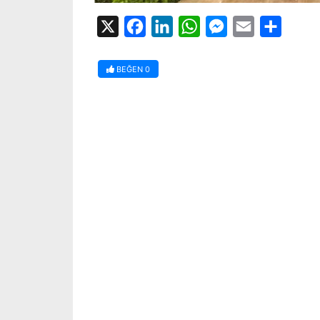
X
Facebook
LinkedIn
WhatsApp
Messenger
Email
Share
BEĞEN
0