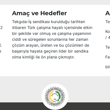
Amaç ve Hedefler
A
Tekgıda-İş sendikası kurulduğu tarihten
Te
52
itibaren Türk çalışma hayatı içerisinde etkin
Ko
bir şekilde var olmuş ve çalışma yaşamının
/ 
ciddi ve süregelen sorunlarına her zaman
X.
çözüm arayan, üreten ve bu çözümleri de
Te
e
başarıyla hayata geçiren lider bir sendika
olma kimliği ile ön plana çıkmıştır.
Fa
bi