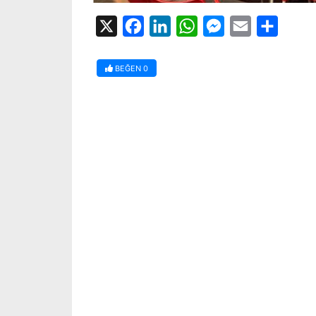
X
Facebook
LinkedIn
WhatsApp
Messenger
Email
Share
BEĞEN
0