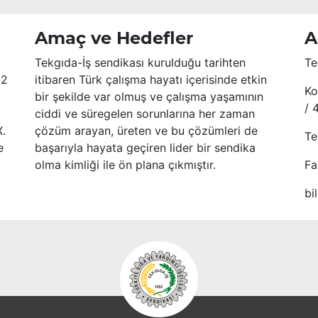
Amaç ve Hedefler
A
Tekgıda-İş sendikası kurulduğu tarihten
Te
52
itibaren Türk çalışma hayatı içerisinde etkin
Ko
bir şekilde var olmuş ve çalışma yaşamının
/ 
ciddi ve süregelen sorunlarına her zaman
X.
çözüm arayan, üreten ve bu çözümleri de
Te
e
başarıyla hayata geçiren lider bir sendika
olma kimliği ile ön plana çıkmıştır.
Fa
bi