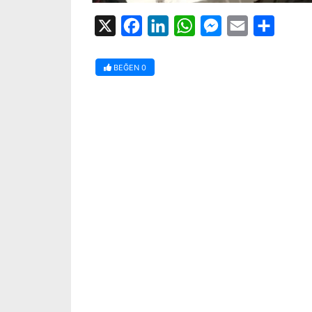
X
Facebook
LinkedIn
WhatsApp
Messenger
Email
Share
BEĞEN
0