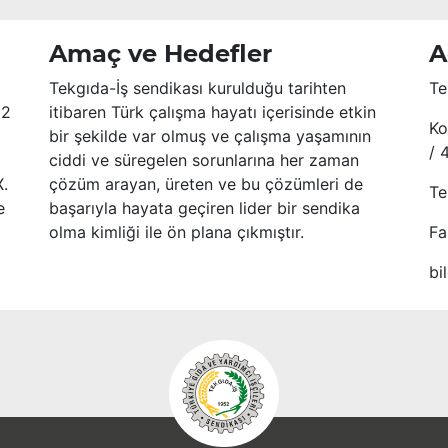
Amaç ve Hedefler
A
Tekgıda-İş sendikası kurulduğu tarihten
Te
52
itibaren Türk çalışma hayatı içerisinde etkin
Ko
bir şekilde var olmuş ve çalışma yaşamının
/ 
ciddi ve süregelen sorunlarına her zaman
X.
çözüm arayan, üreten ve bu çözümleri de
Te
e
başarıyla hayata geçiren lider bir sendika
olma kimliği ile ön plana çıkmıştır.
Fa
bi