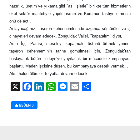
hazırlık, üretim ve yıkama gibi "asli işlerle" birlikte tüm hizmetlerin
özel sektör marifetiyle yapılmasının ve Kurumun tasfiye etmenin
önü de açtı.
Anlayacağınız, taşeron cehennemlerinde azgınca sömürüler ve iş
cinayetleri devam edecek. Zonguldak Valisi, "kapatalım" diyor,
Ama İşçi Partisi, meseleyi kapatmak, üstünü örtmek yerine,
taşeron cehenneminin tarihe gömülmesi için, Zonguldak’tan
başlayarak bütün Türkiye’ye yayılacak bir mücadele kampanyası
başlattı. Maden işçisine düşen, bu kampanyaya destek vermek…
Aksi halde ölümler, feryatlar devam edecek.
X
Facebook
LinkedIn
WhatsApp
Messenger
Email
Share
BEĞEN
0