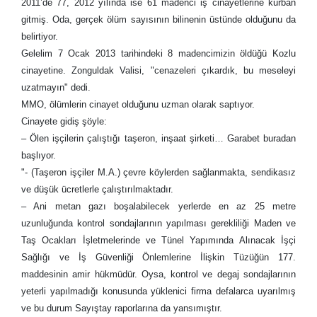
2011’de 77, 2012 yılında ise 61 madenci iş cinayetlerine kurban
gitmiş. Oda, gerçek ölüm sayısının bilinenin üstünde olduğunu da
belirtiyor.
Gelelim 7 Ocak 2013 tarihindeki 8 madencimizin öldüğü Kozlu
cinayetine. Zonguldak Valisi, "cenazeleri çıkardık, bu meseleyi
uzatmayın" dedi.
MMO, ölümlerin cinayet olduğunu uzman olarak saptıyor.
Cinayete gidiş şöyle:
– Ölen işçilerin çalıştığı taşeron, inşaat şirketi… Garabet buradan
başlıyor.
"- (Taşeron işçiler M.A.) çevre köylerden sağlanmakta, sendikasız
ve düşük ücretlerle çalıştırılmaktadır.
– Ani metan gazı boşalabilecek yerlerde en az 25 metre
uzunluğunda kontrol sondajlarının yapılması gerekliliği Maden ve
Taş Ocakları İşletmelerinde ve Tünel Yapımında Alınacak İşçi
Sağlığı ve İş Güvenliği Önlemlerine İlişkin Tüzüğün 177.
maddesinin amir hükmüdür. Oysa, kontrol ve degaj sondajlarının
yeterli yapılmadığı konusunda yüklenici firma defalarca uyarılmış
ve bu durum Sayıştay raporlarına da yansımıştır.