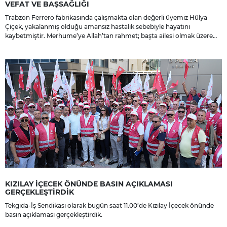
VEFAT VE BAŞSAĞLIĞI
Trabzon Ferrero fabrikasında çalışmakta olan değerli üyemiz Hülya
Çiçek, yakalanmış olduğu amansız hastalık sebebiyle hayatını
kaybetmiştir. Merhume’ye Allah’tan rahmet; başta ailesi olmak üzere
yakınlarına, sevenlerine ve çalışma arkadaşlarına başsağlığı ve sabır
dileriz.
KIZILAY İÇECEK ÖNÜNDE BASIN AÇIKLAMASI
GERÇEKLEŞTİRDİK
Tekgıda-İş Sendikası olarak bugün saat 11.00’de Kızılay İçecek önünde
basın açıklaması gerçekleştirdik.