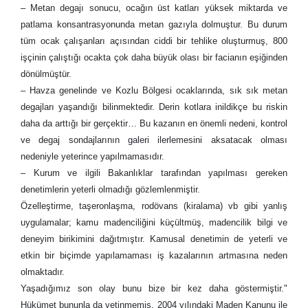
– Metan degajı sonucu, ocağın üst katları yüksek miktarda ve
patlama konsantrasyonunda metan gazıyla dolmuştur. Bu durum
tüm ocak çalışanları açısından ciddi bir tehlike oluşturmuş, 800
işçinin çalıştığı ocakta çok daha büyük olası bir facianın eşiğinden
dönülmüştür.
– Havza genelinde ve Kozlu Bölgesi ocaklarında, sık sık metan
degajları yaşandığı bilinmektedir. Derin kotlara inildikçe bu riskin
daha da arttığı bir gerçektir… Bu kazanın en önemli nedeni, kontrol
ve degaj sondajlarının galeri ilerlemesini aksatacak olması
nedeniyle yeterince yapılmamasıdır.
– Kurum ve ilgili Bakanlıklar tarafından yapılması gereken
denetimlerin yeterli olmadığı gözlemlenmiştir.
Özelleştirme, taşeronlaşma, rodövans (kiralama) vb gibi yanlış
uygulamalar; kamu madenciliğini küçültmüş, madencilik bilgi ve
deneyim birikimini dağıtmıştır. Kamusal denetimin de yeterli ve
etkin bir biçimde yapılamaması iş kazalarının artmasına neden
olmaktadır.
Yaşadığımız son olay bunu bize bir kez daha göstermiştir."
Hükümet bununla da yetinmemiş, 2004 yılındaki Maden Kanunu ile