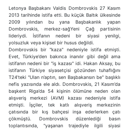
Letonya Başbakanı Valdis Dombrovskis 27 Kasım
2013 tarihinde istifa etti. Bu küçük Baltık ülkesinde
2009 yılından bu yana Başbakanlık yapan
Dombrovskis, merkez-sağYeni Çağ partisinin
lideriydi. İstifanın nedeni bir siyasi yenilgi,
yolsuzluk veya kişisel bir husus değildi.
Dombrovskis bir "kaza" nedeniyle istifa etmişti.
Evet, Türkiye’den bakınca inanılır gibi değil ama
istifanın nedeni bir "iş kazası" idi. Hakan Aksay, bu
istifanın Türkiye siyasetçisi gözünden tuhaflığını
T24’teki "Ulan n’aptın, sen Başbakansın be" başlıklı
nefis yazısında ele aldı. Dombrovskis, 21 Kasım’da
başkent Riga’da 54 kişinin ölümüne neden olan
alışveriş merkezi (AVM) kazası nedeniyle istifa
etmişti. İşçiler, tek katlı alışveriş merkezinin
çatısında bir kış bahçesi inşa ederlerken çatı
çökmüştü. Dombrovskis düzenlediği basın
toplantısında, "yaşanan trajediyle ilgili siyasi