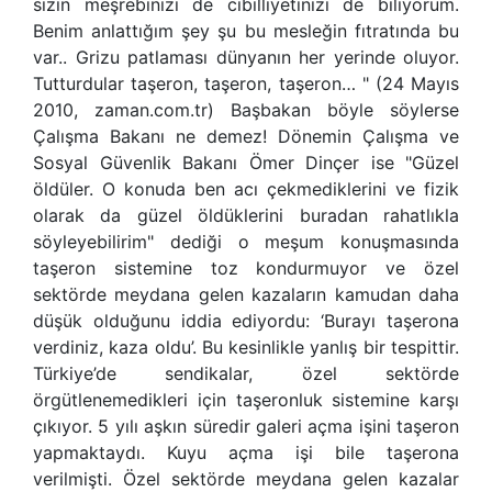
sizin meşrebinizi de cibilliyetinizi de biliyorum.
Benim anlattığım şey şu bu mesleğin fıtratında bu
var.. Grizu patlaması dünyanın her yerinde oluyor.
Tutturdular taşeron, taşeron, taşeron… " (24 Mayıs
2010, zaman.com.tr) Başbakan böyle söylerse
Çalışma Bakanı ne demez! Dönemin Çalışma ve
Sosyal Güvenlik Bakanı Ömer Dinçer ise "Güzel
öldüler. O konuda ben acı çekmediklerini ve fizik
olarak da güzel öldüklerini buradan rahatlıkla
söyleyebilirim" dediği o meşum konuşmasında
taşeron sistemine toz kondurmuyor ve özel
sektörde meydana gelen kazaların kamudan daha
düşük olduğunu iddia ediyordu: ‘Burayı taşerona
verdiniz, kaza oldu’. Bu kesinlikle yanlış bir tespittir.
Türkiye’de sendikalar, özel sektörde
örgütlenemedikleri için taşeronluk sistemine karşı
çıkıyor. 5 yılı aşkın süredir galeri açma işini taşeron
yapmaktaydı. Kuyu açma işi bile taşerona
verilmişti. Özel sektörde meydana gelen kazalar