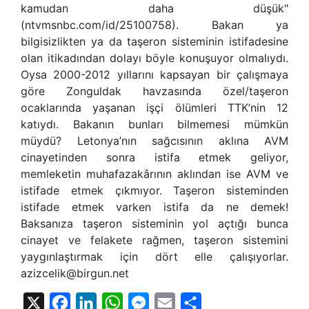
kamudan daha düşük"
(ntvmsnbc.com/id/25100758). Bakan ya
bilgisizlikten ya da taşeron sisteminin istifadesine
olan itikadından dolayı böyle konuşuyor olmalıydı.
Oysa 2000-2012 yıllarını kapsayan bir çalışmaya
göre Zonguldak havzasında özel/taşeron
ocaklarında yaşanan işçi ölümleri TTK’nin 12
katıydı. Bakanın bunları bilmemesi mümkün
müydü? Letonya’nın sağcısının aklına AVM
cinayetinden sonra istifa etmek geliyor,
memleketin muhafazakârının aklından ise AVM ve
istifade etmek çıkmıyor. Taşeron sisteminden
istifade etmek varken istifa da ne demek!
Baksanıza taşeron sisteminin yol açtığı bunca
cinayet ve felakete rağmen, taşeron sistemini
yaygınlaştırmak için dört elle çalışıyorlar.
azizcelik@birgun.net
X
Facebook
LinkedIn
WhatsApp
Messenger
Email
Share