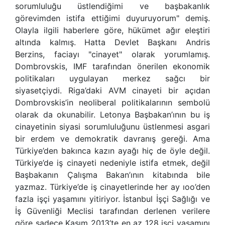
sorumluluğu üstlendiğimi ve başbakanlık
görevimden istifa ettiğimi duyuruyorum" demiş.
Olayla ilgili haberlere göre, hükümet ağır eleştiri
altında kalmış. Hatta Devlet Başkanı Andris
Berzins, faciayı "cinayet" olarak yorumlamış.
Dombrovskis, IMF tarafından önerilen ekonomik
politikaları uygulayan merkez sağcı bir
siyasetçiydi. Riga’daki AVM cinayeti bir açıdan
Dombrovskis’in neoliberal politikalarının sembolü
olarak da okunabilir. Letonya Başbakan’ının bu iş
cinayetinin siyasi sorumluluğunu üstlenmesi asgari
bir erdem ve demokratik davranış gereği. Ama
Türkiye’den bakınca kazın ayağı hiç de öyle değil.
Türkiye’de iş cinayeti nedeniyle istifa etmek, değil
Başbakanın Çalışma Bakan’ının kitabında bile
yazmaz. Türkiye’de iş cinayetlerinde her ay ıoo’den
fazla işçi yaşamını yitiriyor. İstanbul İşçi Sağlığı ve
İş Güvenliği Meclisi tarafından derlenen verilere
göre sadece Kasım 2013’te en az 128 işçi yaşamını