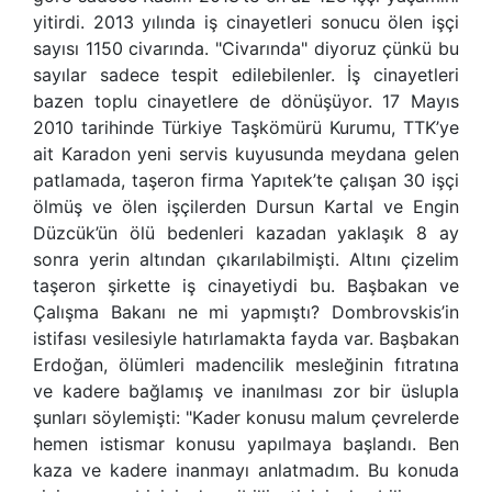
yitirdi. 2013 yılında iş cinayetleri sonucu ölen işçi
sayısı 1150 civarında. "Civarında" diyoruz çünkü bu
sayılar sadece tespit edilebilenler. İş cinayetleri
bazen toplu cinayetlere de dönüşüyor. 17 Mayıs
2010 tarihinde Türkiye Taşkömürü Kurumu, TTK’ye
ait Karadon yeni servis kuyusunda meydana gelen
patlamada, taşeron firma Yapıtek’te çalışan 30 işçi
ölmüş ve ölen işçilerden Dursun Kartal ve Engin
Düzcük’ün ölü bedenleri kazadan yaklaşık 8 ay
sonra yerin altından çıkarılabilmişti. Altını çizelim
taşeron şirkette iş cinayetiydi bu. Başbakan ve
Çalışma Bakanı ne mi yapmıştı? Dombrovskis’in
istifası vesilesiyle hatırlamakta fayda var. Başbakan
Erdoğan, ölümleri madencilik mesleğinin fıtratına
ve kadere bağlamış ve inanılması zor bir üslupla
şunları söylemişti: "Kader konusu malum çevrelerde
hemen istismar konusu yapılmaya başlandı. Ben
kaza ve kadere inanmayı anlatmadım. Bu konuda