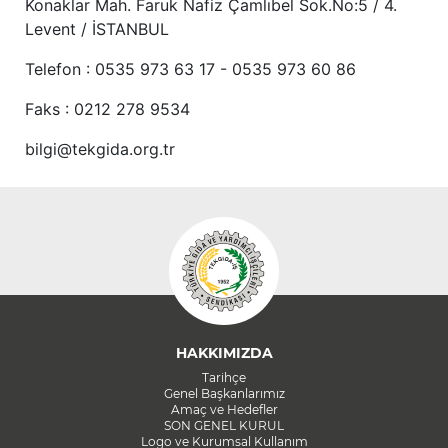
Konaklar Mah. Faruk Nafiz Çamlıbel Sok.No:5 / 4.
Levent / İSTANBUL
Telefon : 0535 973 63 17 - 0535 973 60 86
Faks : 0212 278 9534
bilgi@tekgida.org.tr
HAKKIMIZDA
Tarihçe
Genel Başkanlarımız
Amaç ve Hedefler
SON GENEL KURUL
Logo ve Kurumsal Kullanım