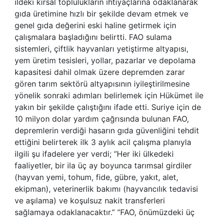
ildeki kırsal toplulukların ihtiyaçlarına odaklanarak
gıda üretimine hızlı bir şekilde devam etmek ve
genel gıda değerini eski haline getirmek için
çalışmalara başladığını belirtti. FAO sulama
sistemleri, çiftlik hayvanları yetiştirme altyapısı,
yem üretim tesisleri, yollar, pazarlar ve depolama
kapasitesi dahil olmak üzere depremden zarar
gören tarım sektörü altyapısının iyileştirilmesine
yönelik sonraki adımları belirlemek için Hükümet ile
yakın bir şekilde çalıştığını ifade etti. Suriye için de
10 milyon dolar yardım çağrısında bulunan FAO,
depremlerin verdiği hasarın gıda güvenliğini tehdit
ettiğini belirterek ilk 3 aylık acil çalışma planıyla
ilgili şu ifadelere yer verdi; “Her iki ülkedeki
faaliyetler, bir ila üç ay boyunca tarımsal girdiler
(hayvan yemi, tohum, fide, gübre, yakıt, alet,
ekipman), veterinerlik bakımı (hayvancılık tedavisi
ve aşılama) ve koşulsuz nakit transferleri
sağlamaya odaklanacaktır.” “FAO, önümüzdeki üç