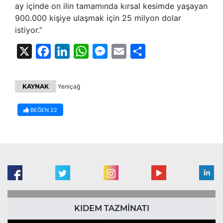
ay içinde on ilin tamamında kırsal kesimde yaşayan
900.000 kişiye ulaşmak için 25 milyon dolar
istiyor.”
X
Facebook
LinkedIn
WhatsApp
Messenger
Email
Share
KAYNAK
Yeniçağ
BEĞEN
22
KIDEM TAZMİNATI