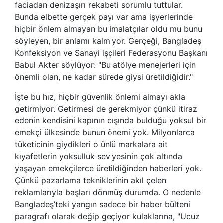
faciadan denizaşırı rekabeti sorumlu tuttular.
Bunda elbette gerçek payı var ama işyerlerinde
hiçbir önlem almayan bu imalatçılar oldu mu bunu
söyleyen, bir anlamı kalmıyor. Gerçeği, Bangladeş
Konfeksiyon ve Sanayi işçileri Federasyonu Başkanı
Babul Akter söylüyor: "Bu atölye menejerleri için
önemli olan, ne kadar sürede giysi üretildiğidir."
İşte bu hız, hiçbir güvenlik önlemi almayı akla
getirmiyor. Getirmesi de gerekmiyor çünkü itiraz
edenin kendisini kapının dışında bulduğu yoksul bir
emekçi ülkesinde bunun önemi yok. Milyonlarca
tüketicinin giydikleri o ünlü markalara ait
kıyafetlerin yoksulluk seviyesinin çok altında
yaşayan emekçilerce üretildiğinden haberleri yok.
Çünkü pazarlama tekniklerinin akıl çelen
reklamlarıyla başları dönmüş durumda. O nedenle
Bangladeş’teki yangın sadece bir haber bülteni
paragrafı olarak değip geçiyor kulaklarına, "Ucuz