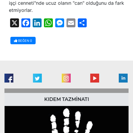
işçi cenneti"nde ucuz olanın "can" olduğunu da fark
etmiyorlar.
X
Facebook
LinkedIn
WhatsApp
Messenger
Email
Share
BEĞEN
0
KIDEM TAZMİNATI