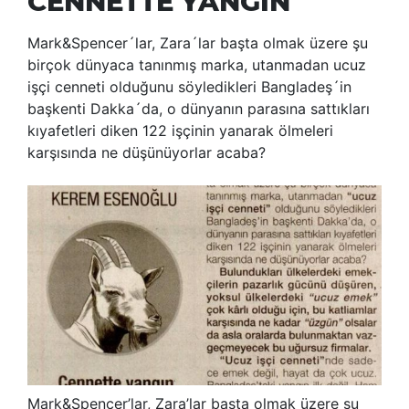
CENNETTE YANGIN
Mark&Spencer´lar, Zara´lar başta olmak üzere şu
birçok dünyaca tanınmış marka, utanmadan ucuz
işçi cenneti olduğunu söyledikleri Bangladeş´in
başkenti Dakka´da, o dünyanın parasına sattıkları
kıyafetleri diken 122 işçinin yanarak ölmeleri
karşısında ne düşünüyorlar acaba?
Mark&Spencer’lar, Zara’lar başta olmak üzere şu