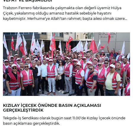
Trabzon Ferrero fabrikasında çalışmakta olan değerli üyemiz Hülya
Çiçek, yakalanmış olduğu amansız hastalık sebebiyle hayatını
kaybetmiştir. Merhume’ye Allah’tan rahmet; başta ailesi olmak üzere
yakınlarına, sevenlerine ve çalışma arkadaşlarına başsağlığı ve sabır
dileriz.
KIZILAY İÇECEK ÖNÜNDE BASIN AÇIKLAMASI
GERÇEKLEŞTİRDİK
Tekgıda-İş Sendikası olarak bugün saat 11.00’de Kızılay İçecek önünde
basın açıklaması gerçekleştirdik.