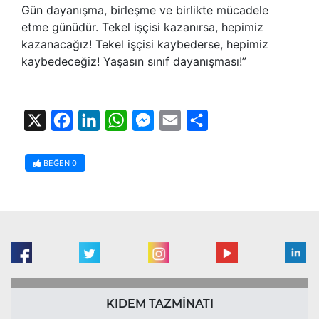
Gün dayanışma, birleşme ve birlikte mücadele
etme günüdür. Tekel işçisi kazanırsa, hepimiz
kazanacağız! Tekel işçisi kaybederse, hepimiz
kaybedeceğiz! Yaşasın sınıf dayanışması!”
X
Facebook
LinkedIn
WhatsApp
Messenger
Email
Share
BEĞEN
0
KIDEM TAZMİNATI