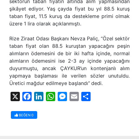
sektörün taban fiyatın altında alım yapmasından
şikâyet ediyor. Yaş çayda fiyat bu yıl 88.5 kuruş
taban fiyat, 11.5 kuruş da destekleme primi olmak
üzere 1 lira olarak açıklanmıştı.
Rize Ziraat Odası Başkanı
Nevza Paliç,
“Özel sektör
taban fiyat olan 88.5 kuruştan yapacağını peşin
alımların ödemesini de bir iki hafta içinde, normal
alımların ödemesini ise 2-3 ay içinde yapacağını
duyurmuştu, ancak ÇAYKUR’un kontenjanlı alım
yapmaya başlaması ile verilen sözler unutuldu.
Üretici mağdur edilmeye başlandı”
dedi.
X
Facebook
LinkedIn
WhatsApp
Messenger
Email
Share
BEĞEN
0