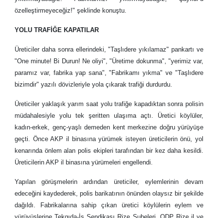
özelleştirmeyeceğiz!" şeklinde konuştu.
YOLU TRAFİĞE KAPATILAR
Üreticiler daha sonra ellerindeki, "Taşlıdere yıkılamaz" pankartı ve
"One minute! Bi Durun! Ne oliyi", "Üretime dokunma", "yerimiz var,
paramız var, fabrika yap sana", "Fabrikamı yıkma" ve "Taşlıdere
bizimdir" yazılı dövizleriyle yola çıkarak trafiği durdurdu.
Üreticiler yaklaşık yarım saat yolu trafiğe kapadıktan sonra polisin
müdahalesiyle yolu tek şeritten ulaşıma açtı. Üretici köylüler,
kadın-erkek, genç-yaşlı demeden kent merkezine doğru yürüyüşe
geçti. Önce AKP il binasına yürümek isteyen üreticilerin önü, yol
kenarında önlem alan polis ekipleri tarafından bir kez daha kesildi.
Üreticilerin AKP il binasına yürümeleri engellendi.
Yapılan görüşmelerin ardından üreticiler, eylemlerinin devam
edeceğini kaydederek, polis barikatının önünden olaysız bir şekilde
dağıldı. Fabrikalarına sahip çıkan üretici köylülerin eylem ve
yürüyüşlerine Tekgıda-İş Sendikası Rize Şubeleri, ODP Rize il ve