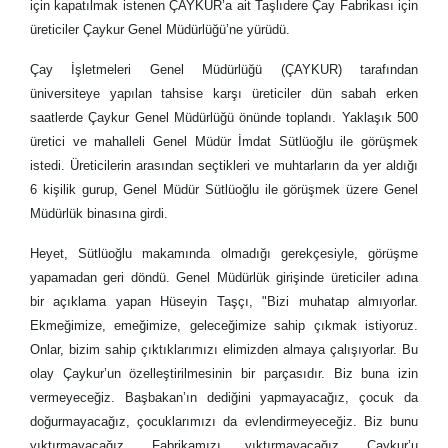
için kapatılmak istenen ÇAYKUR’a ait Taşlıdere Çay Fabrikası için
üreticiler Çaykur Genel Müdürlüğü’ne yürüdü.
Çay İşletmeleri Genel Müdürlüğü (ÇAYKUR) tarafından
üniversiteye yapılan tahsise karşı üreticiler dün sabah erken
saatlerde Çaykur Genel Müdürlüğü önünde toplandı. Yaklaşık 500
üretici ve mahalleli Genel Müdür İmdat Sütlüoğlu ile görüşmek
istedi. Üreticilerin arasından seçtikleri ve muhtarların da yer aldığı
6 kişilik gurup, Genel Müdür Sütlüoğlu ile görüşmek üzere Genel
Müdürlük binasına girdi.
Heyet, Sütlüoğlu makamında olmadığı gerekçesiyle, görüşme
yapamadan geri döndü. Genel Müdürlük girişinde üreticiler adına
bir açıklama yapan Hüseyin Taşçı, "Bizi muhatap almıyorlar.
Ekmeğimize, emeğimize, geleceğimize sahip çıkmak istiyoruz.
Onlar, bizim sahip çıktıklarımızı elimizden almaya çalışıyorlar. Bu
olay Çaykur’un özelleştirilmesinin bir parçasıdır. Biz buna izin
vermeyeceğiz. Başbakan’ın dediğini yapmayacağız, çocuk da
doğurmayacağız, çocuklarımızı da evlendirmeyeceğiz. Biz bunu
yıktırmayacağız. Fabrikamızı yıktırmayacağız, Çaykur’u