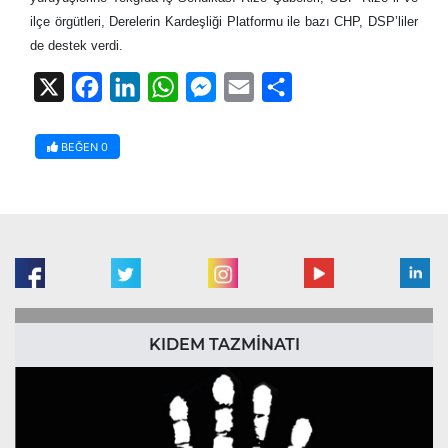
ilçe örgütleri, Derelerin Kardeşliği Platformu ile bazı CHP, DSP’liler
de destek verdi.
X
Facebook
LinkedIn
WhatsApp
Messenger
Email
Share
BEĞEN
0
KIDEM TAZMİNATI