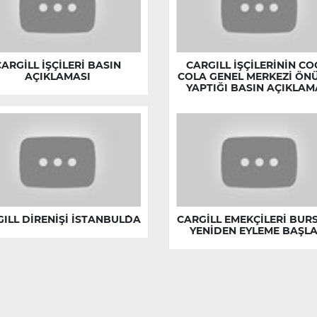
CARGİLL İŞÇİLERİ BASIN
CARGILL İŞÇİLERİNİN CO
AÇIKLAMASI
COLA GENEL MERKEZİ ÖN
YAPTIĞI BASIN AÇIKLAM
ILL DİRENİŞİ İSTANBUL´DA
CARGİLL EMEKÇİLERİ BUR
YENİDEN EYLEME BAŞLA