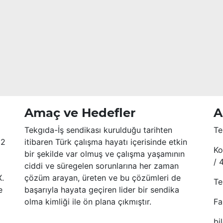
Amaç ve Hedefler
A
Tekgıda-İş sendikası kurulduğu tarihten
Te
52
itibaren Türk çalışma hayatı içerisinde etkin
Ko
bir şekilde var olmuş ve çalışma yaşamının
/ 
ciddi ve süregelen sorunlarına her zaman
X.
çözüm arayan, üreten ve bu çözümleri de
Te
e
başarıyla hayata geçiren lider bir sendika
olma kimliği ile ön plana çıkmıştır.
Fa
bi