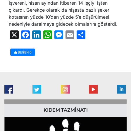
işvereni, nisan ayından itibaren 14 işçiyi işten
çıkardı. Gerekçe olarak da nişasta bazlı şeker
kotasının yüzde 10’dan yüzde 5’e düşürülmesi
nedeniyle daralmaya gidecek olmalarını gösterdi.
X
Facebook
LinkedIn
WhatsApp
Messenger
Email
Share
BEĞEN
0
KIDEM TAZMİNATI