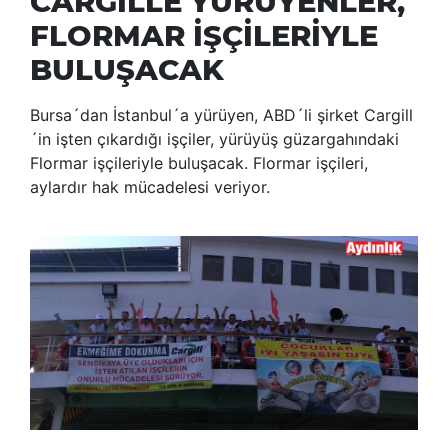
CARGİLL´E YÜRÜYENLER,
FLORMAR İŞÇİLERİYLE
BULUŞACAK
Bursa´dan İstanbul´a yürüyen, ABD´li şirket Cargill
´in işten çıkardığı işçiler, yürüyüş güzargahındaki
Flormar işçileriyle buluşacak. Flormar işçileri,
aylardır hak mücadelesi veriyor.