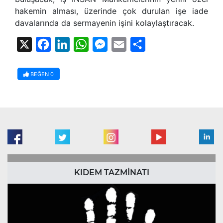
hakemin alması, üzerinde çok durulan işe iade
davalarında da sermayenin işini kolaylaştıracak.
X
Facebook
LinkedIn
WhatsApp
Messenger
Email
Share
BEĞEN
0
KIDEM TAZMİNATI