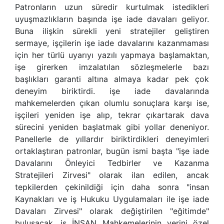
Patronların uzun süredir kurtulmak istedikleri
uyuşmazlıkların başında işe iade davaları geliyor.
Buna ilişkin sürekli yeni stratejiler geliştiren
sermaye, işçilerin işe iade davalarını kazanmaması
için her türlü uyarıyı yazılı yapmaya başlamaktan,
işe girerken imzalatılan sözleşmelerle bazı
başlıkları garanti altına almaya kadar pek çok
deneyim biriktirdi. işe iade davalarında
mahkemelerden çıkan olumlu sonuçlara karşı ise,
işçileri yeniden işe alıp, tekrar çıkartarak dava
sürecini yeniden başlatmak gibi yollar deneniyor.
Panellerle de yıllardır biriktirdikleri deneyimleri
ortaklaştıran patronlar, bugün ismi başta "işe iade
Davalarını Önleyici Tedbirler ve Kazanma
Stratejileri Zirvesi" olarak ilan edilen, ancak
tepkilerden çekinildiği için daha sonra "insan
Kaynakları ve iş Hukuku Uygulamaları ile işe iade
Davaları Zirvesi" olarak değiştirilen "eğitimde"
buluşacak, iş İNSAN Mahkemelerinin yerini özel