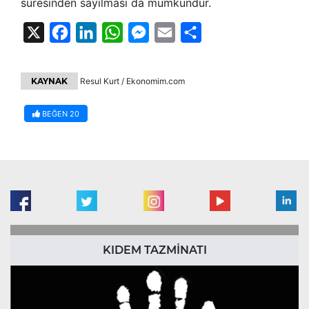
süresinden sayılması da mümkündür.
X
Facebook
LinkedIn
WhatsApp
Messenger
Email
Share
KAYNAK
Resul Kurt / Ekonomim.com
BEĞEN
20
KIDEM TAZMİNATI