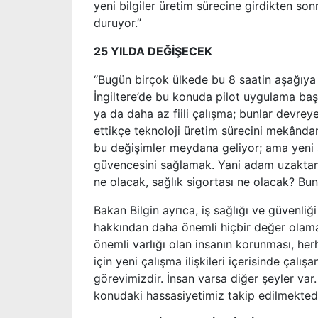
yeni bilgiler üretim sürecine girdikten son
duruyor.”
25 YILDA DEĞİŞECEK
“Bugün birçok ülkede bu 8 saatin aşağıya 
İngiltere’de bu konuda pilot uygulama baş
ya da daha az fiili çalışma; bunlar devrey
ettikçe teknoloji üretim sürecini mekând
bu değişimler meydana geliyor; ama yeni so
güvencesini sağlamak. Yani adam uzaktan 
ne olacak, sağlık sigortası ne olacak? Bu
Bakan Bilgin ayrıca, iş sağlığı ve güvenl
hakkından daha önemli hiçbir değer olamay
önemli varlığı olan insanın korunması, he
için yeni çalışma ilişkileri içerisinde çalı
görevimizdir. İnsan varsa diğer şeyler var
konudaki hassasiyetimiz takip edilmektedi