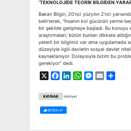
‘TEKNOLOJİDE TEORİK BİLGİDEN YARA
Bakan Bilgin, 20’nci yüzyılın 2’nci yarısı
belirterek, “İnsanın kol gücünün yerine beyi
bir şekilde gelişmeye başladı. Bu konuyu e
araştırmaları; bütün bunları dikkate aldığı
yeterli bir bilgimiz var ama uygulamada so
düzeyiyle ilgili devletin sosyal devlet nit
kaynaklanıyor. Dolayısıyla bizim bu prob
gerekiyor” dedi.
X
Facebook
LinkedIn
WhatsApp
Messenger
Email
Share
KAYNAK
Hürriyet
BEĞEN
47