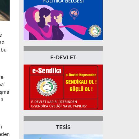
e
az
 bu
E-DEVLET
ce
a’
ışma
ma
n
TESİS
 eden