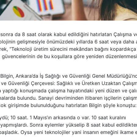
sonra da 8 saat olarak kabul edildiğini hatırlatan Çalışma v
olojinin gelişmesiyle önümüzdeki yıllarda 6 saat veya daha 
yerek, “Teknoloji üretim sürecini mekândan bağını kopardıkça
al güvencelerinin de bu koşullara göre yeniden düzenlenmesi
ilgin, Ankara’da İş Sağlığı ve Güvenliği Genel Müdürlüğü’n
 ve Güvenliği Çerçevesi: Sağlıklı ve Üretken Uzaktan Çalışm
ada yaptığı konuşmada çalışma hayatındaki yeni düzen ve çal
malarda bulundu. Sanayi devriminden itibaren işçilerin çalış
çok girişimde bulunulduğunu hatırlatan Bilgin şöyle konuştu:
ü; 10 saat. 1 Mayıs’ın arkasında o var. 10 saat kuralını
 yapmışlardı. Sonra eylemler yükselip 8 saat kabul edildikte
başladık. Oysa yeni teknolojiler yani insanın emeğini ikame