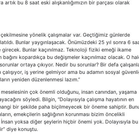
ra artık bu 8 saat eski alışkanlığımızın bir parçası olarak
çekilmesine yönelik çalışmalar var. Geçtiğimiz günlerde
latıldı. Bunlar yaygınlaşacak. Önümüzdeki 25 yıl sonra 6 sa
e girecek. Bunlar kaçınılmaz. Teknoloji fiziki emeği ikame
an bağını kopardıkça bu değişmeler kaçınılmaz olacak. O ha
runlar ortaya çıkıyor. Nedir bu sorunlar? Bir defa çalışanl
çalışıyor, iş yerine gelmiyor ama bu adamın sosyal güvenli
nların yeniden düzenlenmesi lazım.”
iği meselesinin çok önemli olduğunu, insan canından, yaşama
acağını söyledi. Bilgin, “Dolayısıyla çalışma hayatının en
rhangi bir şekilde paha biçilmeyecek bir öneme sahiptir. Bun
şanların, emekçilerin sağlığının korunması bizim öncelikli
. İnsan yoksa diğer şeylerin hiçbir önemi yok. Dolayısıyla bu
r” diye konuştu.