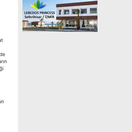
at
lde
arın
ği
un