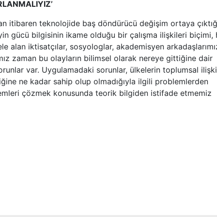
RLANMALIYIZ’
ndan itibaren teknolojide baş döndürücü değişim ortaya çıktığ
n gücü bilgisinin ikame olduğu bir çalışma ilişkileri biçimi, h
le alan iktisatçılar, sosyologlar, akademisyen arkadaşlarımı
mız zaman bu olayların bilimsel olarak nereye gittiğine dair
runlar var. Uygulamadaki sorunlar, ülkelerin toplumsal ilişki
eliğine ne kadar sahip olup olmadığıyla ilgili problemlerden
lemleri çözmek konusunda teorik bilgiden istifade etmemiz