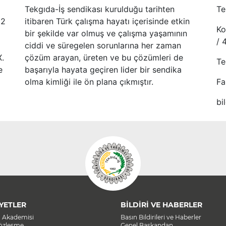
Tekgıda-İş sendikası kurulduğu tarihten
Te
52
itibaren Türk çalışma hayatı içerisinde etkin
Ko
bir şekilde var olmuş ve çalışma yaşamının
/ 
ciddi ve süregelen sorunlarına her zaman
X.
çözüm arayan, üreten ve bu çözümleri de
Te
e
başarıyla hayata geçiren lider bir sendika
olma kimliği ile ön plana çıkmıştır.
Fa
bi
YETLER
BİLDİRİ VE HABERLER
a Akademisi
Basın Bildirileri ve Haberler
Sözleşme
Genel Başkandan