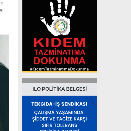
ce
a’
ILO POLİTİKA BELGESİ