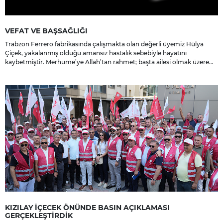
VEFAT VE BAŞSAĞLIĞI
Trabzon Ferrero fabrikasında çalışmakta olan değerli üyemiz Hülya
Çiçek, yakalanmış olduğu amansız hastalık sebebiyle hayatını
kaybetmiştir. Merhume’ye Allah’tan rahmet; başta ailesi olmak üzere
yakınlarına, sevenlerine ve çalışma arkadaşlarına başsağlığı ve sabır
dileriz.
KIZILAY İÇECEK ÖNÜNDE BASIN AÇIKLAMASI
GERÇEKLEŞTİRDİK