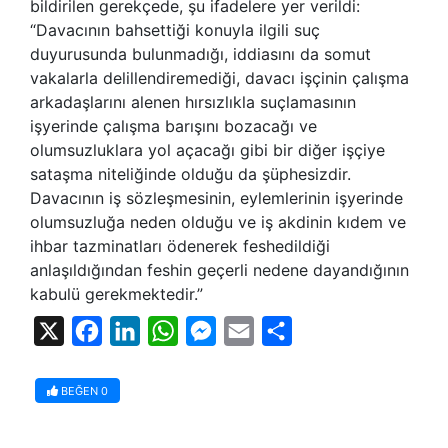
bildirilen gerekçede, şu ifadelere yer verildi:
“Davacının bahsettiği konuyla ilgili suç
duyurusunda bulunmadığı, iddiasını da somut
vakalarla delillendiremediği, davacı işçinin çalışma
arkadaşlarını alenen hırsızlıkla suçlamasının
işyerinde çalışma barışını bozacağı ve
olumsuzluklara yol açacağı gibi bir diğer işçiye
sataşma niteliğinde olduğu da şüphesizdir.
Davacının iş sözleşmesinin, eylemlerinin işyerinde
olumsuzluğa neden olduğu ve iş akdinin kıdem ve
ihbar tazminatları ödenerek feshedildiği
anlaşıldığından feshin geçerli nedene dayandığının
kabulü gerekmektedir.”
X
Facebook
LinkedIn
WhatsApp
Messenger
Email
Share
BEĞEN
0