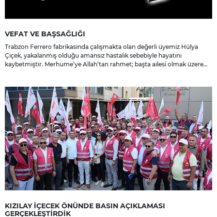
VEFAT VE BAŞSAĞLIĞI
Trabzon Ferrero fabrikasında çalışmakta olan değerli üyemiz Hülya
Çiçek, yakalanmış olduğu amansız hastalık sebebiyle hayatını
kaybetmiştir. Merhume’ye Allah’tan rahmet; başta ailesi olmak üzere
yakınlarına, sevenlerine ve çalışma arkadaşlarına başsağlığı ve sabır
dileriz.
KIZILAY İÇECEK ÖNÜNDE BASIN AÇIKLAMASI
GERÇEKLEŞTİRDİK