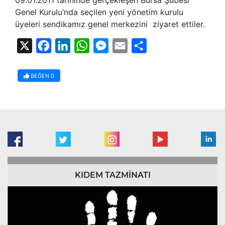
Genel Kurulu’nda seçilen yeni yönetim kurulu
üyeleri sendikamız genel merkezini ziyaret ettiler.
X
Facebook
LinkedIn
WhatsApp
Messenger
Email
Share
BEĞEN
0
KIDEM TAZMİNATI